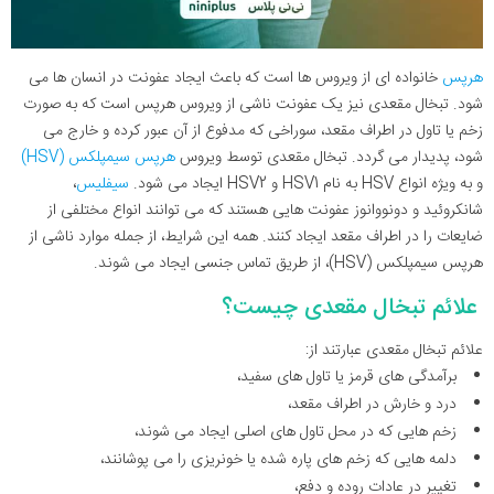
هرپس
خانواده ای از ویروس ها است که باعث ایجاد عفونت در انسان ها می
شود. تبخال مقعدی نیز یک عفونت ناشی از ویروس هرپس است که به صورت
زخم یا تاول در اطراف مقعد، سوراخی که مدفوع از آن عبور کرده و خارج می
شود، پدیدار می گردد. تبخال مقعدی توسط ویروس
هرپس سیمپلکس (HSV)
و به ویژه انواع HSV به نام HSV1 و HSV2 ایجاد می شود.
سیفلیس
،
شانکروئید و دونووانوز عفونت هایی هستند که می توانند انواع مختلفی از
ضایعات را در اطراف مقعد ایجاد کنند. همه این شرایط، از جمله موارد ناشی از
هرپس سیمپلکس (HSV)، از طریق تماس جنسی ایجاد می شوند.
علائم تبخال مقعدی چیست؟
علائم تبخال مقعدی عبارتند از:
برآمدگی های قرمز یا تاول های سفید،
درد و خارش در اطراف مقعد،
زخم هایی که در محل تاول های اصلی ایجاد می شوند،
دلمه هایی که زخم های پاره شده یا خونریزی را می پوشانند،
تغییر در عادات روده و دفع،