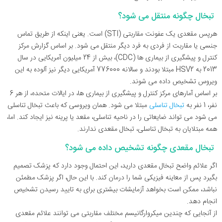
تبخال چگونه منتقل می شود؟
هرپس مقعدی یک عفونت مقاربتی (STI) است. یعنی اینکه از طریق تماس
جنسی یا مقاربت از فردی به فرد دیگر منتقل می شود. بر اساس گزارش مرکز
کنترل و پیشگیری از بیماری‌ ها (CDC)، بیش از 24 میلیون آمریکایی در سال
2013 به HSV2 مبتلا بودند و سالانه 776000 آمریکایی دیگر نیز آلوده به این
ویروس تشخیص داده می ‌شوند.
بر اساس آمارهای مرکز کنترل و پیشگیری از بیماری‌ ها، در ایالات متحده، از هر 6
نفر، 1 نفر به
تبخال تناسلی
مبتلا می شود. همان ویروسی که باعث تبخال تناسلی
می شود می تواند ضایعاتی را در ناحیه تناسلی، مقعد یا پرینه نیز ایجاد کند. اما،
همه مبتلایان به تبخال تناسلی، تبخال مقعدی ندارند.
تبخال مقعدی چگونه تشخیص داده می شود؟
اگر علائم واضح تبخال مقعدی دارید، این احتمال وجود دارد که پزشک تصمیم
بگیرد پس از معاینه فیزیکی شما را درمان کند. با این حال، اگر پزشک مطمئن
نباشد، ممکن است بخواهد آزمایشات بیشتری برای به تایید رسیدن تشخیص
انجام دهد.
از آنجایی که چندین میکروارگانیسم مختلف مقاربتی می توانند علائم مقعدی