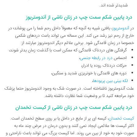
شدیدتر شده اند.
درد پایین شکم سمت چپ در زنان ناشی از آندومتریوز
در
آندومتریوز
، بافتی شبیه به آنچه که معمولاً داخل رحم شما را می پوشاند؛ در
خارج از رحم نیز رشد می کند. این مساله می تواند باعث دردهای شکمی
خصوصا در زمان قاعدگی شود. برخی علائم دیگر اندومتریوز عبارتند از:
گرفتگی های دردناک قاعدگی که ممکن است با گذشت زمان بدتر شوند،
احساس
درد در رابطه جنسی
،
حرکات دردناک روده یا ادرار،
دوره های قاعدگی با خونریزی شدید و سنگین،
لکه بینی بین پریودها
،
علت آندومتریوز ناشناخته است. در صورت شک به وجود اندومتریوز حتما پزشک
خود مراجعه کنید تا بر وضعیت شما نظارت داشته باشد.
درد پایین شکم سمت چپ در زنان ناشی از کیست تخمدان
کیست تخمدان
، کیسه ای پر از مایع در داخل یا بر روی سطح تخمدان است.
اکثر کیست ها علائمی ایجاد نمی کنند و بدون درمان در عرض چند ماه به
صورت خود به خود از بین می روند. اما کیست بزرگ می تواند باعث ناراحتی و