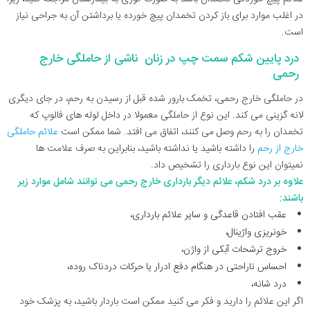
در اغلب موارد برای باز کردن تخمدان پیچ خورده یا برداشتن آن به جراحی نیاز
است.
درد پایین شکم سمت چپ در زنان ناشی از حاملگی خارج
رحمی
در حاملگی خارج رحمی، تخمک بارور شده قبل از رسیدن به رحم، در جای دیگری
لانه گزینی می کند. این نوع از حاملگی معمولا در داخل لوله های فالوپ که
تخمدان را به رحم وصل می کنند، اتفاق می افتد. شما ممکن است
علائم حاملگی
خارج از رحم
را داشته باشید یا نداشته باشید، بنابراین به صرف علامت ها
نمیتوان این نوع بارداری را تشخیص داد.
علاوه بر درد شکم، علائم دیگر بارداری خارج رحمی می توانند شامل موارد زیر
باشند:
عقب افتادن قاعدگی
و سایر علائم بارداری،
خونریزی واژینال،
خروج ترشحات آبکی از واژن،
احساس ناراحتی در هنگام دفع ادرار یا حرکات دردناک روده،
درد شانه
،
اگر این علائم را دارید و فکر می کنید ممکن است باردار باشید، به پزشک خود