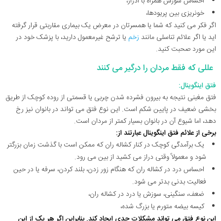
احساس سوزش همراه با ادرار،
خونریزی بین پریودها،
اگر فکر می کنید که شما یا همسرتان در معرض یک بیماری مقاربتی قرار گرفته
اید یا اگر علائم تناسلی مانند
زخم
یا ترشح غیرمعمول دارید، با پزشک خود در
این مورد صحبت کنید.
عللی که فقط مردان را درگیر می کنند
فتق اینگوینال:
فتق مغبنی نتیجه به بیرون فشرده شدن چربی یا قسمتی از روده کوچک از طریق
بخشی ضعیف در پایین شکم است. این نوع فتق می تواند در بانوان نیز رخ
دهد، اما شیوع آن در بانوان بسیار کمتر از مردان است.
برخی از علائم فتق اینگوینال عبارتند از:
یک برآمدگی کوچک در کنار کشاله ران که ممکن است با گذشت زمان بزرگتر
شود و معمولاً وقتی دراز می کشید از بین می رود.
احساس درد در کشاله ران که هنگام زور زدن، بلند کردن، سرفه یا در حین
فعالیت بدنی بدتر می شود.
ضعف، سنگینی، سوزش یا درد در کشاله ران،
کیسه بیضه متورم یا بزرگ شده،
این نوع فتق می تواند مشکلات جدی ایجاد کند. بنابراین اگر هر یک از این