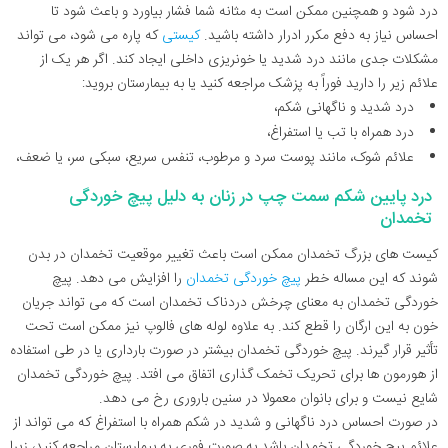
درد شود و همچنین ممکن است به مثانه شما فشار بیاورد و باعث شود تا
احساس نیاز به دفع مکرر ادرار داشته باشید.
کیستی
که پاره می شود، می تواند
مشکلات جدی مانند درد شدید یا خونریزی داخلی ایجاد کند. اگر هر یک از
علائم زیر را دارید فوراً به پزشک مراجعه کنید یا به بیمارستان بروید:
درد شدید و ناگهانی شکم،
درد همراه با تب یا استفراغ،
علائم شوک، مانند پوست سرد و مرطوب، تنفس سریع، سبکی سر، یا ضعف،
درد پایین شکم سمت چپ در زنان به دلیل پیچ خوردگی
تخمدان
کیست های بزرگ تخمدان ممکن است باعث تغییر موقعیت تخمدان در بدن
شوند که این مساله خطر
پیچ خوردگی تخمدان
را افزایش می دهد. پیچ
خوردگی تخمدان به معنای چرخش دردناک تخمدان است که می تواند جریان
خون به این ارگان را قطع کند. به علاوه لوله های فالوپ نیز ممکن است تحت
تأثیر قرار گیرند. پیچ خوردگی تخمدان بیشتر در صورت بارداری یا در طی استفاده
از هورمون ها برای تحریک تخمک گذاری اتفاق می افتد. پیچ خوردگی تخمدان
شایع نیست و برای بانوان معمولا در سنین باروری رخ می دهد.
در صورت احساس درد ناگهانی و شدید در شکم همراه با استفراغ که می تواند از
علائم پیچ خوردگی تخمدان باشد به صورت فوری به بیمارستان مراجعه کنید، زیرا