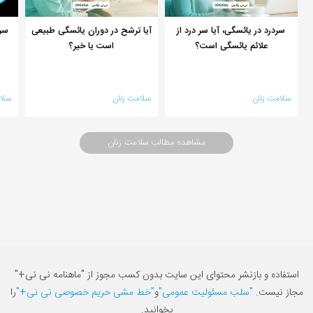
سردرد در یائسگی، آیا سر درد از
آیا ترشح در دوران یائسگی طبیعی
سر
علائم یائسگی است؟
است یا خیر؟
سلامت زنان
سلامت زنان
سلا
مشاهده مطالب سلامت زنان
استفاده و بازنشر محتوای این سایت بدون کسب مجوز از "ماهنامه نی نی+"
مجاز نیست.
"سلب مسئولیت عمومی"
و
"خط مشی حریم خصوصی نی نی+"
را
بخوانید.