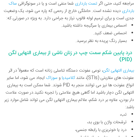
مراجعه کنید، حتی اگر
تست بارداری
شما منفی است و یا در سونوگرافی
ساک
بارداری
دیده نشده است. حاملگی خارج از رحمی که پاره می شود، یک وضعیت
جدی است و برای ترمیم لوله فالوپ نیاز به جراحی دارد. به ویژه در صورتی که:
احساس بیماری یا سرگیجه داشته باشید.
احساس ضعف کنید.
بسیار رنگ پریده به نظر برسید.
درد پایین شکم سمت چپ در زنان ناشی از بیماری التهابی لگن
(PID)
بیماری التهابی لگن
، نوعی عفونت دستگاه تناسلی زنانه است که معمولاً در اثر
عفونت ‌های مقاربتی (STIs)، مانند
کلامیدیا
و
سوزاک
ایجاد می ‌شود، اما سایر
انواع عفونت ‌ها نیز می‌ توانند منجر به PID شوند. شما ممکن است به بیماری
التهابی لگن دچار باشید اما گاهی هیچ علامتی را تجربه نکنید.در صورت علامت
دار بودن، علاوه بر درد شکم، علائم بیماری التهابی لگن می تواند شامل موارد زیر
باشد:
تب،
ترشحات واژن با بوی بد،
درد یا خونریزی با رابطه جنسی،