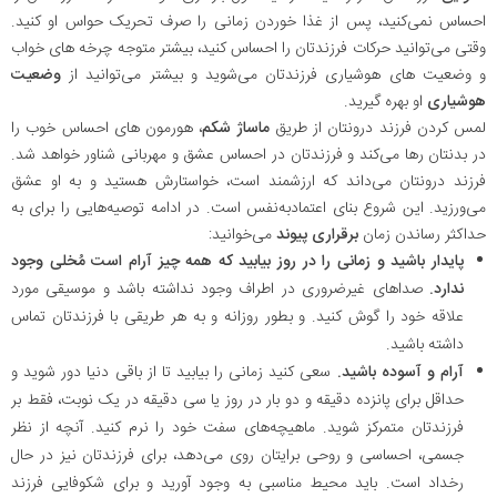
احساس نمی‌کنید، پس از غذا خوردن زمانی را صرف تحریک حواس او کنید.
وقتی می‌توانید حرکات فرزندتان را احساس کنید، بیشتر متوجه چرخه های خواب
و وضعیت های هوشیاری فرزندتان می‌شوید و بیشتر می‌توانید از
وضعیت
هوشیاری
او بهره گیرید.
لمس کردن فرزند درونتان از طریق
ماساژ شکم
، هورمون های احساس خوب را
در بدنتان رها می‌کند و فرزندتان در احساس عشق و مهربانی شناور خواهد شد.
فرزند درونتان می‌داند که ارزشمند است، خواستارش هستید و به او عشق
می‌ورزید. این شروع بنای اعتماد‌به‌نفس است. در ادامه توصیه‌هایی را برای به
حداکثر رساندن زمان
برقراری پیوند
می‌خوانید:
پایدار باشید و زمانی را در روز بیابید که همه چیز آرام است مُخلی وجود
ندارد.
صداهای غیرضروری در اطراف وجود نداشته باشد و موسیقی مورد
علاقه خود را گوش کنید. و بطور روزانه و به هر طریقی با فرزندتان تماس
داشته باشید.
آرام و آسوده باشید.
سعی کنید زمانی را بیابید تا از باقی دنیا دور شوید و
حداقل برای پانزده دقیقه و دو بار در روز یا سی دقیقه در یک نوبت، فقط بر
فرزندتان متمرکز شوید. ماهیچه‌های سفت خود را نرم کنید. آنچه از نظر
جسمی، احساسی و روحی برایتان روی می‌دهد، برای فرزندتان نیز در حال
رخداد است. باید محیط مناسبی به وجود آورید و برای شکوفایی فرزند