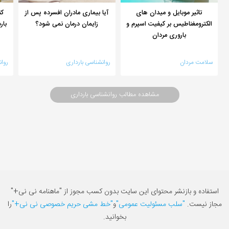
تاثیر موبایل و میدان های
کن
آیا بیماری مادران افسرده پس از
الکترومغناطیس بر کیفیت اسپرم و
بار
زایمان درمان نمی شود؟
باروری مردان
سلامت مردان
روانشناسی بارداری
روان
مشاهده مطالب روانشناسی بارداری
استفاده و بازنشر محتوای این سایت بدون کسب مجوز از "ماهنامه نی نی+"
مجاز نیست.
"سلب مسئولیت عمومی"
و
"خط مشی حریم خصوصی نی نی+"
را
بخوانید.