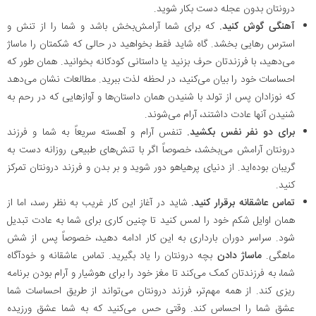
درونتان بدون عجله دست بکار شوید.
آهنگی گوش کنید.
که برای شما آرامش‌بخش باشد و شما را از تنش و
استرس رهایی بخشد. گاه شاید فقط بخواهید در حالی که شکمتان را ماساژ
می‌دهید، با فرزندتان حرف بزنید یا داستانی کودکانه بخوانید. همان طور که
احساسات خود را بیان می‌کنید، در لحظه لذت ببرید. مطالعات نشان می‌دهد
که نوزادان پس از تولد با شنیدن همان داستان‌ها و آوازهایی که در رحم به
شنیدن آنها عادت داشتند، آرام می‌شوند.
برای دو نفر نفس بکشید.
تنفس آرام و آهسته سریعاً به شما و فرزند
درونتان آرامش می‌بخشد، خصوصاً اگر با تنش‌های طبیعی روزانه دست به
گریبان بوده‌اید. از دنیای پرهیاهو دور شوید و بر بدن و فرزند درونتان تمرکز
کنید.
تماس عاشقانه برقرار کنید.
شاید در آغاز این کار غریب به نظر رسد، اما از
همان اوایل شکم‌ خود را لمس کنید تا چنین کاری برای شما به عادت تبدیل
شود. سراسر دوران بارداری به این کار ادامه دهید، خصوصاً پس از شش
ماهگی.
ماساژ دادن
بچه درونتان را یاد بگیرید. تماس عاشقانه و خودآگاه
شما، به فرزندتان کمک می‌کند تا مغز خود را برای هوشیار و آرام بودن برنامه
ریزی کند. از همه مهم‌تر، فرزند درونتان می‌تواند از طریق احساسات شما
عشق شما را احساس کند. وقتی حس می‌کنید که به شما عشق ورزیده