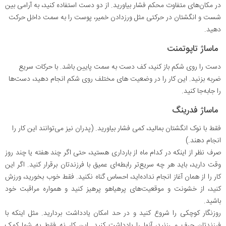
در مکان‌های متفاوت محکم فشار بیاورید. از دو دست استفاده کنید، به آرامی بین
شست و انگشتان در حرکتی مثل ورزدادن خمیر، پوست را به سمت داخل حرکت
دهید.
ماساژ تاپوتمنت
دست را روی شکم باز کنید، کف دست به سمت پایین باشد. با حرکات سریع
ضربه بزنید. این کار را در وضعیت های مختلف روی شکم انجام دهید، دست‌ها
را جابه‌جا کنید.
ماساژ فدرینگ
فقط با نوک انگشتان بمالید، کمی فشار بیاورید. (پدران نیز می‌توانند این کار را
انجام دهند.)
صرف نظر از اینکه در کدام ماه از بارداری هستید، حتی اگر چند هفته یا چند روز
وقت دارید، باید هر چه سریع‌تر رابطه‌ای عمیق با فرزندتان برقرار کنید. اگر این
کار را از همان آغاز انجام نداده‌اید، احساس گناه نکنید. فقط خوب بخورید، ورزش
کنید، از خشونت و موقعیت‌های پرهیاهو پرهیز کنید و همواره مراقبت خود
باشید.
روزنگار کوچکی را شروع کنید و در حد امکان یادداشت بردارید. مثل اینکه با
فرزندتان حرف می‌زنید، آنها را یادداشت کنید. این کار نه فقط به شما کمک