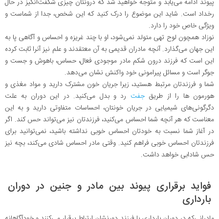
پیوند ادامه می‌یابد و متوجه خواهید شد که درونتان چیزی شگفت‌انگیز در حال
رخداد است. شاید این موضوع را درک کنید که این شخص، جدا از شماست و
ویژگی خاص خود را دارد.
نوزاد همچون لوح تهی متولد نمی‌شود، او با چند غریزه و احساس و آگاهی پا به
این جهان می‌گذارد. آنچه مادران قدیمی به آن معتقدند و علم نیز آنرا ثابت کرده
این است که فرزند درون شکم مادر موجودی فعال، حساس، باهوش و جست و
جوگر است و مسائل پیرامونی خود واکنش نشان می‌دهد.
شما و فرزندتان مرتبط هستید، زیرا جریان خون مشترک دارید و مواد مغذی و
هورمون ها را از طریق
جفت
رد و بدل می‌کنید. در این دوران به علت
دگرگونی‌های شیمیایی در جریان خونتان، احساسات متفاوتی دارید و به این
معناست که هر آنچه شما احساس می‌کنید، فرزندتان نیز می‌تواند حس کند. اگر
در آغاز شما نسبت به خودتان احساس خوبی نداشته باشید، نمی‌توانید برای
فرزندتان احساس خوبی فراهم کنید. وقتی مادر احساس شادی می‌کند، بچه نیز
حس شادابی خواهد داشت.
فواید برقراری پیوند بین مادر و جنین در دوران
بارداری
مادرانی‌که در دوران بارداری با فرزند دورنشان ارتباط برقرار می‌کنند و خودآگاهانه