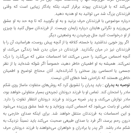
می‌کند که با فرزندتان پیوند برقرار کنید، بلکه یادگار زیبایی است که وقتی
فرزندتان بزرگ شد می توانید به او هدیه دهید.
درباره موضوعی با فرزندتان حرف بزنید و به او بگویید که تا چه حد به او عشق
می‌ورزید و نگرانی هایتان درباره زایمان چیست. از فرزندتان سوال کنید یا چیزی
از او درخواست کنید مثل چرخیدن به وضعیتی دیگر.
اگر روز خوبی نداشتید یا خسته، کلافه یا از آنچه پیش روست، هراسانید، آن را با
فرزندتان نیز در میان بگذارید. فرزندتان در میان بدن شما زندگی می‌کند، او
آنچه احساس می‌کنید را حس می‌کند، اما احساسات منفی که می‌گذرد را درک
نمی‌کند. همیشه به او اطمینان خاطر دهید، خصوصاً اگر شوکه شده‌اید یا از نظر
جسمی یا احساسی روز سختی را گذرانده‌اید. آنان محتاج توضیح و اطمینان
خاطری هستند که ناراحتی شما خطای آنان نیست.
توصیه به پدران :
باید پدران را تشویق کرد که روش‌های متفاوت ماساژ روی شکم
مادر را امتحان کند. تماس او با فرزند درونتان تجربه‌ی بسیار متفاوتی خواهد بود،
مادر نوازش می‌کند، و پدر ضربه می‌زند و فرزند درونتان انتظار تفاوت را دارد.
تماس او باعث می‌شود که احساس کنید، ویژه‌اید و به شما عشق ورزیده می‌شود
و این احساسات به فرزندتان منتقل خواهد شد. برای اینکه صدای خارجی به
درون رحم برسد، اگر فرد با صدای طبیعی صحبت می‌کند باید نسبتاً نزدیک به
شکم مادر باشد. اگر پدر یا برادران و خواهران می‌خواهند با فرزند درونتان حرف