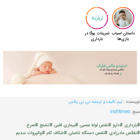
نویسنده :
تیم تالیف و ترجمه نی نی پلاس
منبع:
irishtimes
#بارداری
#دارو
#نقص لوله عصبی
#بیماری قلبی
#تشنج
#صرع
#نقائص مادرزادی
#نقص دستگاه تناسلی
#شکاف کام
#والپروات سدیم