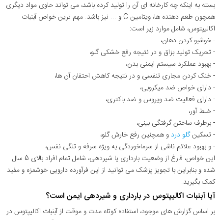
بسته به اینکه چه کارخانه ای آن را تولید کرده باشد، می تواند حاوی مواد دیگری
همچون طعم دهنده ها، ویتامین C و ... نیز باشد. مهم ترین خواص آبنبات
اکالیپتوس، شامل موارد زیر است:
- خوشبو کردن دهان،
- تحریک تولید بزاق و در نتیجه رفع خشکی گلو،
- بهبود عملکرد سیستم ایمنی بدن،
- خنک کردن مجاری تنفسی و در نتیجه کاهش احتقان آن ها،
- دارای خواص ضد میکروبی،
- دارای فعالیت ضد ویروس و ضد باکتری،
- خلط آور،
- برطرف ساختن گرفتگی بینی،
- تسکین
گلو درد
و همچنین رفع خارش گلو،
- و بهبود علائم ناشی از سرماخوردگی به ویژه سرفه و تنگی نفس،
این خواص، فارغ از وضعیت بارداری یا شیردهی، شامل تمام افراد بالای 5 سال
شده و بنابراین با تجویز پزشک می توانید از این فرآورده دارویی خوشمزه و مفید
کمک بگیرید.
آیا آبنبات اکالیپتوس در بارداری و شیردهی ایمن است؟
بر اساس گزارش های موجود، استفاده کوتاه مدت و موقت از آبنبات اکالیپتوس در