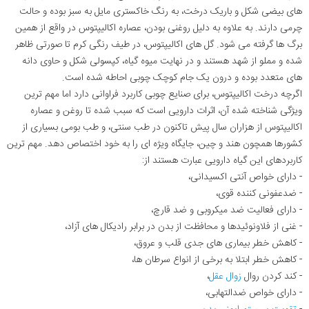
های بیضی شکل و باریک درخت، به رنگ خاکستری مایل به سبز بوده و حالت
چرمی دارند. به علاوه به دلیل روغنی بودن، عصاره اکالیپتوس در واقع از همین
برگ ها گرفته می شود. گل های اکالیپتوس، در طیف رنگی کرم تا صورتی ظاهر
شده و مملو از شهد هستند و در نهایت میوه گیاه، کپسولی شکل و حاوی دانه
های متعدد بوده و درون یک جام کوچک چوبی احاطه شده است.
اگرچه درخت اکالیپتوس، برای صنایع چوبی کاربرد فراوانی دارد اما مهم ترین
ویژگی شناخته شده آن، اثرات دارویی است که سبب شده تا روغن و عصاره
اکالیپتوس از هزاران سال پیش تاکنون در طب سنتی، و طب بومی بسیاری از
کشورها همچون هند و چین، جایگاه ویژه ای را به خود اختصاص دهد. مهم ترین
کاربردهای این گیاه دارویی عبارت هستند از:
- دارای خواص آنتی اکسیدانی،
- ضدعفونی کننده قوی،
- دارای فعالیت ضد میکروبی و ضد قارچ،
- غنی از فلاونوئیدها و محافظت از بدن در برابر رادیکال های آزاد،
- کاهش خطر بیماری های جدی قلب و عروق،
- کاهش خطر ابتلا به برخی از انواع سرطان ها،
- کند کردن روال
زوال عقل
،
- دارای خواص ضدالتهابی،