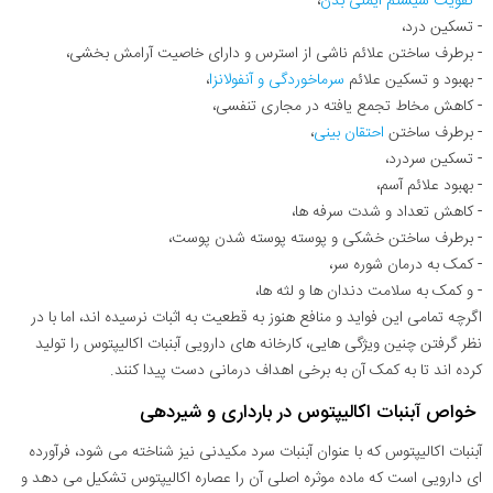
-
تقویت سیستم ایمنی بدن
،
- تسکین درد،
- برطرف ساختن علائم ناشی از استرس و دارای خاصیت آرامش بخشی،
- بهبود و تسکین علائم
سرماخوردگی و آنفولانزا
،
- کاهش مخاط تجمع یافته در مجاری تنفسی،
- برطرف ساختن
احتقان بینی
،
- تسکین سردرد،
- بهبود علائم آسم،
- کاهش تعداد و شدت سرفه ها،
- برطرف ساختن خشکی و پوسته پوسته شدن پوست،
- کمک به درمان شوره سر،
- و کمک به سلامت دندان ها و لثه ها،
اگرچه تمامی این فواید و منافع هنوز به قطعیت به اثبات نرسیده اند، اما با در
نظر گرفتن چنین ویژگی هایی، کارخانه های دارویی آبنبات اکالیپتوس را تولید
کرده اند تا به کمک آن به برخی اهداف درمانی دست پیدا کنند.
خواص آبنبات اکالیپتوس در بارداری و شیردهی
آبنبات اکالیپتوس که با عنوان آبنبات سرد مکیدنی نیز شناخته می شود، فرآورده
ای دارویی است که ماده موثره اصلی آن را عصاره اکالیپتوس تشکیل می دهد و