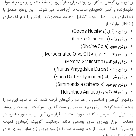
روغن های گیاهی به کار می روند. برای جلوگیری از خشک شدن روغن بچه، مواد
نگهدارنده یا آنتی اکسیدان مناسب به آن اضافه می شوند. این روغنها مطابق با
نامگذاری بین المللی مواد تشکیل دهنده محصولات آرایشی با نام اختصاری
(INCI) عبارتند از:
روغن نارگیل
(Cocos Nucifera)
روغن پالم (Elaeis Guineensis)
روغن سویا (Glycine Soja)
روغن زیتون هیدورژنه (Hydrogenated Olive Oil)
روغن آووکادو (Persea Gratissima)
روغن بادام (Prunus Amygdalus Dulcis)
روغن شی باتر (Shea Butter Glycerides)
روغن جوجوبا (Simmondsia chinensis)
روغن آفتابگردان (Helianthus Annuus)
روغنهای گیاهی و اسانس دار هر دو از گیاهان گرفته شده اند اما نباید این دو را
با هم اشتباه گرفت، روغن بچه محصولی است که برای مراقبت از پوست و بیشتر
به عنوان یک مرطوب کننده مورد استفاده قرار می گیرد و به طور خاص، در
معالجه انواع بیماری های پوستی مانند درماتیت آتوپیک (بیماری التهاب
پوستی)، خشکی بیش از حد پوست، صدفک (پسوریازیس) و سایر بیماری های