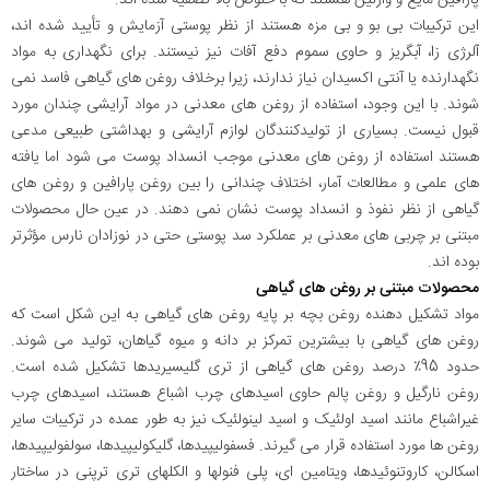
این ترکیبات بی بو و بی مزه هستند از نظر پوستی آزمایش و تأیید شده اند،
آلرژی زا، آبگریز و حاوی سموم دفع آفات نیز نیستند. برای نگهداری به مواد
نگهدارنده یا آنتی اکسیدان نیاز ندارند، زیرا برخلاف روغن های گیاهی فاسد نمی
شوند. با این وجود، استفاده از روغن های معدنی در مواد آرایشی چندان مورد
قبول نیست. بسیاری از تولیدکنندگان لوازم آرایشی و بهداشتی طبیعی مدعی
هستند استفاده از روغن های معدنی موجب انسداد پوست می شود اما یافته
های علمی و مطالعات آمار، اختلاف چندانی را بین روغن پارافین و روغن های
گیاهی از نظر نفوذ و انسداد پوست نشان نمی دهند. در عین حال محصولات
مبتنی بر چربی های معدنی بر عملکرد سد پوستی حتی در نوزادان نارس مؤثرتر
بوده اند.
محصولات مبتنی بر روغن های گیاهی
مواد تشکیل دهنده روغن بچه بر پایه روغن های گیاهی به این شکل است که
روغن های گیاهی با بیشترین تمرکز بر دانه و میوه گیاهان، تولید می شوند.
حدود 95٪ درصد روغن های گیاهی از تری گلیسیریدها تشکیل شده است.
روغن نارگیل و روغن پالم حاوی اسیدهای چرب اشباع هستند، اسیدهای چرب
غیراشباع مانند اسید اولئیک و اسید لینولئیک نیز به طور عمده در ترکیبات سایر
روغن ها مورد استفاده قرار می گیرند. فسفولیپیدها، گلیکولیپیدها، سولفولیپیدها،
اسکالن، کاروتنوئیدها، ویتامین ای، پلی فنولها و الکلهای تری ترپنی در ساختار