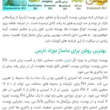
در نوزادان لایه بیرونی پوست (اپیدرم) و غشای میانی پوست (درم) از بزرگسالان
نازک تر بوده و سد اپیدرم هنوز به رشد کامل نرسیده است. در نتیجه شاهد بروز
خشکی پوست، انواع عفونت ها، پوسته شدن، تاول زدن و تنظیم ضعیف گرما
خواهیم بود. به همین دلیل انتخاب بهترین روغن برای ماساژ نوزاد اهمیت بسیار
زیادی در مراقبت از این فرشته های کوچک دارد.
بهترین روغن برای ماساژ نوزاد نارس
پوست نوزادان به ویژه اگر
نارس
باشند، حساس، نازک و آسیب پذیر است. PH
خنثی پوست نوزادان موجب کاهش قابل توجه مقاومت آن در برابر رشد بیش از
حد باکتری ها می شود.
PH پارامتری است که اسیدی یا قلیایی بودن یک ماده یا یک محیط را تعیین
می کند. مقدار PH برای ترکیبات و محیط های مختلف می تواند از ۱ تا ۱۴
متغییر باشد. PH 7 خنثی، پایین تر از ۷ اسیدی و بالاتر از ۷ قلیایی در نظر
گرفته می شود. در دوران نوزادی یعنی بازه تولد تا یک سالگی PH پوست تقریبا
7 است و در پوست نرمال بزرگسال به میانگین 5/5 می رسد. بنابراین پوست
طبیعی انسان بالغ دارای خواص اسیدی ضعیف است و باکتری ها کمتر می