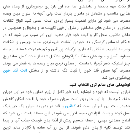
از نکات مهم بایدها و نبایدهای سه ماه اول بارداری برخورداری از وعده های
غذایی مناسب و متعادل در مادران باردار است ولی آنچه به عنوان میان وعده
مصرف می شود نیز دارای اهمیت بسیار زیادی است. سعی کنید انواع تنقلات
مغذی را در مکان های مختلفی از منزل از قبیل کابینت ها و یخچال و همچنین در
داخل ماشین، محل کار و کیف خود قرار دهید. این امر سبب می شود که در
هنگام احساس گرسنگی به خوردن تنقلات غیرمفیدی مانند چیبس و شکلات
وسوسه نشوید. تنقلاتی که دارای ترکیبات پروتئین و کربوهیدرات هستند از جمله
مخلوط آجیل و میوه های خشک، کراکرهای تشکیل شده از غلات کامل، ساندویچ
چیز استیک، دسر گرنولا با ماست از مغذی ترین میان وعده ها به شمار می روند.
مصرف آنها سطح قند خون را ثابت نگه داشته و از مشکل
افت قند خون
پیشگیری می کند.
نوشیدنی های سالم تری انتخاب کنید
نیازی نیست که قهوه و نوشابه را به طور کامل از رژیم غذایی خود در این دوران
حذف کنید ولی با این حال بهتر است میزان مصرف خود را تا حد امکان کاهش
دهید. علت این امر آن است که
کافئین
و قند در بدن به عنوان یک دیورتیک
عمل کرده و باعث افزایش حجم ادرار می شوند. این مساله باعث می شود که
املاح معدنی مهمی از جمله کلسیم پیش از آنکه بدن فرصت جذب آنها را پیدا
کند توسط کلیه از بدن دفع شوند. از این رو آب ساده یا گازدار سالم ترین