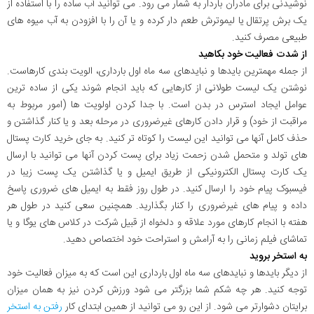
نوشیدنی برای مادران باردار به شمار می رود. می توانید آب ساده را با استفاده از
یک برش پرتقال یا لیموترش طعم دار کرده و یا آن را با افزودن به آب میوه های
طبیعی مصرف کنید.
از شدت فعالیت خود بکاهید
از جمله مهمترین بایدها و نبایدهای سه ماه اول بارداری، الویت بندی کارهاست.
نوشتن یک لیست طولانی از کارهایی که باید انجام شوند یکی از ساده ترین
عوامل ایجاد استرس در بدن است. با جدا کردن اولویت ها (امور مربوط به
مراقبت از خود) و قرار دادن کارهای غیرضروری در مرحله بعد و یا کنار گذاشتن و
حذف کامل آنها می توانید این لیست را کوتاه تر کنید. به جای خرید کارت پستال
های تولد و متحمل شدن زحمت زیاد برای پست کردن آنها می توانید با ارسال
یک کارت پستال الکترونیکی از طریق ایمیل و یا گذاشتن یک پست زیبا در
فیسبوک پیام خود را ارسال کنید. در طول روز فقط به ایمیل های ضروری پاسخ
داده و پیام های غیرضروری را کنار بگذارید. همچنین سعی کنید در طول هر
هفته با انجام کارهای مورد علاقه و دلخواه از قبیل شرکت در کلاس های یوگا و یا
تماشای فیلم زمانی را به آرامش و استراحت خود اختصاص دهید.
به استخر بروید
از دیگر بایدها و نبایدهای سه ماه اول بارداری این است که به میزان فعالیت خود
توجه کنید. هر چه شکم شما بزرگتر می شود ورزش کردن نیز به همان میزان
برایتان دشوارتر می شود. از این رو می توانید از همین ابتدای کار
رفتن به استخر