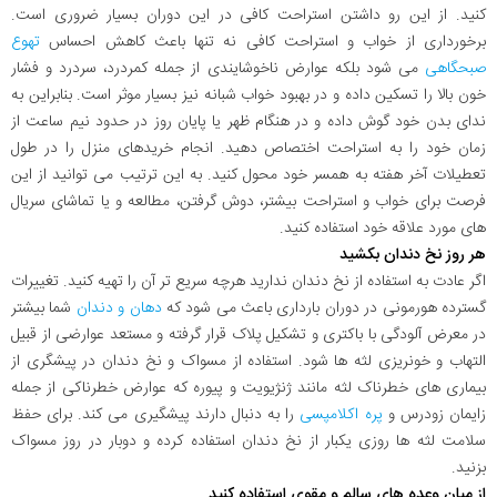
کنید. از این رو داشتن استراحت کافی در این دوران بسیار ضروری است.
برخورداری از خواب و استراحت کافی نه تنها باعث کاهش احساس
تهوع
صبحگاهی
می شود بلکه عوارض ناخوشایندی از جمله کمردرد، سردرد و فشار
خون بالا را تسکین داده و در بهبود خواب شبانه نیز بسیار موثر است. بنابراین به
ندای بدن خود گوش داده و در هنگام ظهر یا پایان روز در حدود نیم ساعت از
زمان خود را به استراحت اختصاص دهید. انجام خریدهای منزل را در طول
تعطیلات آخر هفته به همسر خود محول کنید. به این ترتیب می توانید از این
فرصت برای خواب و استراحت بیشتر، دوش گرفتن، مطالعه و یا تماشای سریال
های مورد علاقه خود استفاده کنید.
هر روز نخ دندان بکشید
اگر عادت به استفاده از نخ دندان ندارید هرچه سریع تر آن را تهیه کنید. تغییرات
گسترده هورمونی در دوران بارداری باعث می شود که
دهان و دندان
شما بیشتر
در معرض آلودگی با باکتری و تشکیل پلاک قرار گرفته و مستعد عوارضی از قبیل
التهاب و خونریزی لثه ها شود. استفاده از مسواک و نخ دندان در پیشگری از
بیماری های خطرناک لثه مانند ژنژیویت و پیوره که عوارض خطرناکی از جمله
زایمان زودرس و
پره اکلامپسی
را به دنبال دارند پیشگیری می کند. برای حفظ
سلامت لثه ها روزی یکبار از نخ دندان استفاده کرده و دوبار در روز مسواک
بزنید.
از میان وعده های سالم و مقوی استفاده کنید