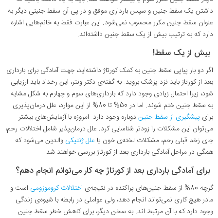
داشتن یک سقط جنین و سپس بارداری موفق و در پی آن سقط جنینی دیگر به
عنوان سقط جنین مکرر محسوب نمی‌شود. این عبارت فقط به خانم‌هایی اشاره
دارد که به ترتیب بیش از یک سقط جنین داشته‌اند.
بیش از یک سقط!
اگر دو بار پیاپی سقط جنین به کمک کورتاژ داشته‌اید، جهت آمادگی برای بارداری
بعد از کورتاژ باید نزد پزشک بروید. به گفته‌ی دکتر ونتر، این رخداد باید ارزیابی
شود، زیرا احتمال زیادی وجود دارد که بارداری‌های سوم و چهارم به شکل مشابه
به سقط جنین ختم شوند. اما در 50% تا 80% از این موارد، علل درمان‌پذیری
برای
پیشگیری از سقط جنین
دوباره وجود دارد. امروزه با آزمایش‌های بیشتر
می‌توان این مشکلات را زودتر شناسایی کرد. علل درمان‌پذیر شامل اختلالات رحم،
جای زخم قبلی رحم، مشکلات لخته‌ی خون یا
علل ژنتیکی
والدین می‌شود که
همگی در مراحل آمادگی بارداری بعد از کورتاژ بررسی خواهند شد.
برای آمادگی بارداری بعد از کورتاژ چه کار می‌توانم انجام دهم؟
گرچه 80% از سقط جنین‌های پراکنده در نتیجه‌ی
اختلالات کروموزومی
است و
مادر هیچ کاری نمی‌تواند انجام دهد، ولی عواملی در رابطه با شیوه‌ی زندگی
وجود دارد که با آن مرتبط اند. به سخن دیگر، برای کاهش خطر سقط جنین