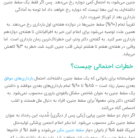
جنین می‌شود، به احتمال کمی دوباره رخ می‌دهد. پس اگر فقط یک سقط جنین
داشته‌اید، به این معنا نیست که دوباره رخ خواهد داد اما توجه به آمادگی
بارداری بعد از کورتاژ ضرورت دارد.
تقریباً تمام (90%) سقط جنین‌ها در دوازده هفته‌ی اول بارداری رخ می‌دهد. به
همین علت توصیه می‌شود برای اعلام این خبر به اطرافیانتان تا هفته‌ی دوازدهم
بارداری صبر کنید. به گفته‌ی دکتر ونتر، این خطرناک‌ترین زمان بارداری است. اما
وقتی در هفته‌ی هفتم تا هشتم تپش قلب جنین تایید شد، خطر به 3% کاهش
می‌یابد.
خطرات احتمالی چیست؟
خوشبختانه برای بانوانی که یک سقط جنین داشته‌اند، احتمال
بارداری‌های موفق
بعدی بسیار زیاد است – 85% تا 90% تمام بارداری‌های بعدی موفقند و داشتن
یک سقط جنین به عنوان شاخص مشکل بالقوه‌ی باروری محسوب نمی‌شود. به
گفته‌ی دکتر ونتر، معمولاً برای سقط جنین، افراد به دنبال علل هستند و اغلب
احساس گناه می‌کنند.
اگر دچار دو سقط جنین پیاپی (یکی پس از دیگری) شُدید، این رخداد به عنوان
سقط جنین مکرر محسوب می‌شود. اما بنابر اعلام انجمن پزشکی تولیدمثل
امریکا، فقط 5% از بانوان دچار
سقط جنین مکرر
می‌شوند و فقط 1% از خانم‌ها
دچار سقط جنین مکرر سوم یا بیشتر خواهند شد. باید به یاد داشته باشید که