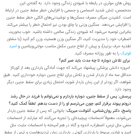
روش های موثری در رابطه با شیوه‌ی زندگی وجود دارد. به گفته‌ی این
متخصص، تنش شدید احساسی و جسمی با افزایش خطر سقط جنین در ارتباط
است. کشیدن سیگار، مصرف مسکن‌ها و نوشیدنی‌های الکلی خطر سقط جنین
را افزایش می‌دهد. سنگین وزنی یا چاق بودن نیز احتمال خطر را بیشتر می‌کند.
بنابراین توصیه می‌شود که شیوه‌ی زندگی سالمی داشته باشید. خوب بخورید،
اضطراب خود را مدیریت کنید، اگر سنگین وزن هستید، وزن کم کنید (با مشاور
تغذیه حرف بزنید)، و پیش از لقاح جنین مکمل مناسب مولتی‌ویتامین و
اسید
فولیک
را به طور روزانه مصرف کنید.
برای تلاش دوباره تا چه مدت باید صبر کنم؟
امروزه دانش پزشکی پیشنهاد می‌کند که جهت آمادگی بارداری بعد از کورتاژ
حداقل سه ماه از باردار شدن و تلاش برای لقاح جنین دوباره خودداری کنید. طبق
شواهد، اگر زودتر از این زمان باردار شوید، احتمال زیادی برای سقط جنین دیگر
وجود دارد.
پرسش: پس از سقط جنین، دوباره باردارم و نمی‌توانم با فرزند در حال رشد
درونم پیوند برقرار کنم، چون می‌ترسم او را از دست بدهم. لطفاً کمک کنید؟
پاسخ، دکتر روان‌شناس، آنتوانت میریک:
بانوانی که پس از سقط جنین باردار
می‌شوند، معمولاً احساسات پیچیده‌ای را تجربه می‌کنند که عبارتند از احساسات
منفی مثل ترس، اضطراب، اندوه و گناه در هم آمیخته با احساسات مثبت مثل
امید و شادی مربوط با بارداری کنونی. بارداری زمان تردیدهاست و ترس از سقط