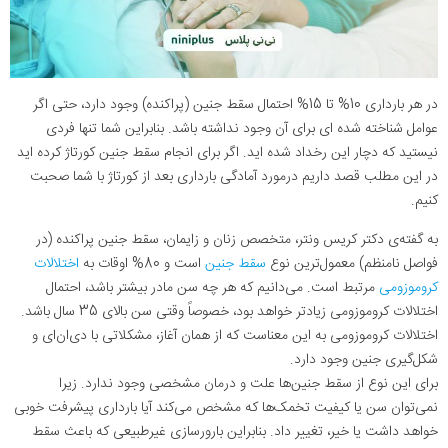
در هر بارداری 10% تا 15% احتمال سقط جنین (پراکنده) وجود دارد، حتی اگر
عوامل شناخته شده ای برای آن وجود نداشته باشد. بنابراین شما تنها فردی
نیستید که دچار این رخداد شده اید. اگر برای انجام سقط جنین کورتاژ کرده اید
در این مطلب قصد داریم درمورد آمادگی بارداری بعد از کورتاژ با شما صحبت
کنیم.
به گفته‌ی دکتر کریس ونتر، متخصص زنان و زایمان، سقط جنین پراکنده (در
فواصل نامنظم) معمول‌ترین نوع
سقط جنین
است و 80% اوقات به
اختلالات
کروموزومی
مرتبط است. می‌دانیم که هر چه سن مادر بیشتر باشد، احتمال
اختلالات کروموزومی زیادتر خواهد بود، خصوصاً وقتی سن بالای 35 سال باشد.
اختلالات کروموزومی به این معناست که از همان آغاز، مشکلاتی با دی‌ان‌ای و
شکل‌گیری جنین وجود دارد.
برای این نوع از سقط جنین‌ها علت و درمان‌ مشخصی وجود ندارد. زیرا
نمی‌توان سن یا کیفیت تخمک‌ها که مشخص می‌کند آیا بارداری پیشرفت خوبی
خواهد داشت یا خیر، تغییر داد. بنابراین بارورسازی غیرطبیعی که باعث سقط