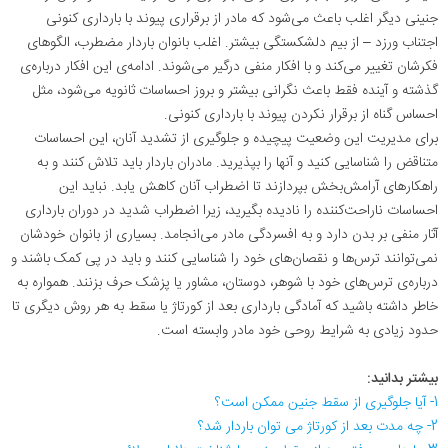
جنینی دیگر اغلب باعث می‌شود که مادر از برقراری پیوند با بارداری کنونی
اجتناب ورزد – از بیم دلشکستگی بیشتر. اغلب بانوان باردار مضطرب، الگوهای
فکر‌شان تغییر می‌کند و با افکار منفی درگیر می‌شوند. ادامه‌ی این افکار درباره‌ی
گذشته و آینده فقط باعث نگرانی بیشتر و بروز احساسات ثانویه می‌شود، مثل
احساس گناه از برقرار نکردن پیوند با بارداری کنونی.
برای مدیریت این وضعیت پیچیده و جلوگیری از تشدید آنان، این احساسات
متناقض را شناسایی کنید و آنها را بپذیرید. مادران باردار باید تلاش کنند و به
راهکارهای آرامش‌بخش بپردازند تا اضطراب آنان کاهش ‌یابد. نباید این
احساسات ناراحت‌کننده را نادیده بگیرید، زیرا اضطراب شدید در دوران بارداری
آثار منفی بر بدن دارد و به افسردگی مادر می‌انجامد. بسیاری از بانوان خودشان
نمی‌توانند ترس‌ها و نقصان‌های خود را شناسایی کنند و باید در پی کمک باشند و
درباره‌ی ترس‌های خود با شوهر، دوستان، مشاور یا پزشک حرف بزنند. همواره به
خاطر داشته باشید که آمادگی بارداری بعد از کورتاژ یا سقط به هر روش دیگری تا
حدود زیادی به شرایط روحی خود مادر وابسته است.
بیشتر بدانید:
1- آیا جلوگیری از سقط جنین ممکن است؟
2- چه مدت بعد از کورتاژ می توان باردار شد؟