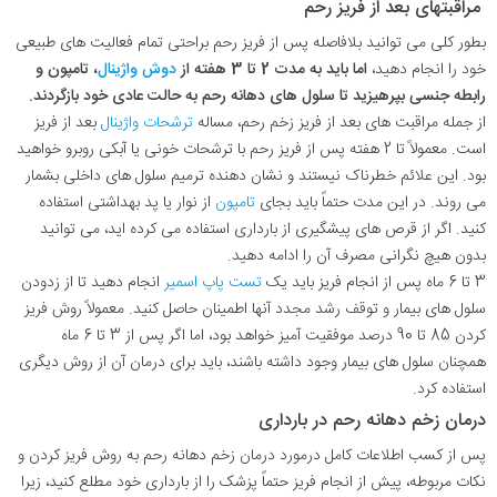
مراقبتهای بعد از فریز رحم
بطور کلی می توانید بلافاصله پس از فریز رحم براحتی تمام فعالیت های طبیعی
خود را انجام دهید،
اما باید به مدت 2 تا 3 هفته از
دوش واژینال
، تامپون و
رابطه جنسی بپرهیزید تا سلول های دهانه رحم به حالت عادی خود بازگردند.
از جمله مراقبت های بعد از فریز زخم رحم، مساله
ترشحات واژینال
بعد از فریز
است. معمولاً تا 2 هفته پس از فریز رحم با ترشحات خونی یا آبکی روبرو خواهید
بود. این علائم خطرناک نیستند و نشان دهنده ترمیم سلول های داخلی بشمار
می روند. در این مدت حتماً باید بجای
تامپون
از نوار یا پد بهداشتی استفاده
کنید. اگر از قرص های پیشگیری از بارداری استفاده می کرده اید، می توانید
بدون هیچ نگرانی مصرف آن را ادامه دهید.
3 تا 6 ماه پس از انجام فریز باید یک
تست پاپ اسمیر
انجام دهید تا از زدودن
سلول های بیمار و توقف رشد مجدد آنها اطمینان حاصل کنید. معمولاً روش فریز
کردن 85 تا 90 درصد موفقیت آمیز خواهد بود، اما اگر پس از 3 تا 6 ماه
همچنان سلول های بیمار وجود داشته باشند، باید برای درمان آن از روش دیگری
استفاده کرد.
درمان زخم دهانه رحم در بارداری
پس از کسب اطلاعات کامل درمورد درمان زخم دهانه رحم به روش فریز کردن و
نکات مربوطه، پیش از انجام فریز حتماً پزشک را از بارداری خود مطلع کنید، زیرا