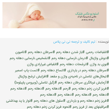
نویسنده :
تیم تالیف و ترجمه نی نی پلاس
#انقباضات رحمی
#باز شدن دهانه رحم
#سرطان دهانه رحم
#تامپون
#دوش واژینال
#درمان نارسایی دهانه رحم
#تشخیص نارسایی دهانه رحم
#بوی بد واژن
#ترشحات دهانه رحم
#انقباض غیرارادی واژن
#سرطان دهانه رحم در بارداری
#اتساع دهانه رحم
#تست پاپ اسمیر
#تبخال‌های تناسلی در ناحیه‌ی واژن و مقعد
#افزایش ترشح واژینال
#آزمایش غربالگری سرطان دهانه رحم
#زگیل تناسلی (ویروس پاپیلوما)
#فریز کردن زخم دهانه رحم
#رحم
#دهانه رحم
#دهانه رحم
#دهانه رحم
#دهانه رحم
#دهانه رحم
#دهانه رحم
#دهانه رحم
#فریز زخم دهانه رحم و بارداری
#سلول های دهانه رحم
#نوار یا پد بهداشتی
#مراقبتهای بعد از فریز رحم
#نحوه فریز کردن زخم دهانه رحم