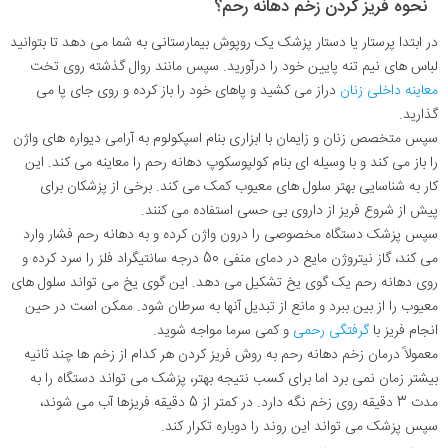
نحوه فریز کردن زخم دهانه رحم؟
در ابتدا پرستار یا دستار پزشک یک روپوش بیمارستانی به شما می دهد تا بتوانید
لباس های نیم تنه پایین خود را درآورید. سپس مانند روال گذشته روی تخت
معاینه داخلی زنان
دراز می کشید و پاهای خود را باز کرده و روی جای پا می
گذارید.
سپس متخصص زنان و زایمان با ابزاری بنام اسپکولوم به آرامی دیواره های واژن
را باز می کند و با وسیله ای بنام کولپوسکوپ دهانه رحم را معاینه می کند. این
کار به شناسایی بهتر سلول های معیوب کمک می کند. برخی از پزشکان برای
پیش از شروع فریز از داروی بی حسی استفاده می کنند.
سپس پزشک دستگاه مخصوصی را درون واژن کرده و به دهانه رحم فشار وارد
می کند، گاز نیتروژن مایع در دمای منفی 50 درجه سانتیگراد فلز را سرد کرده و
روی دهانه رحم یک گوی یخ تشکیل می دهد. این گوی یخ می تواند سلول های
معیوب را از بین ببرد و مانع از تبدیل آنها به سرطان شود. ممکن است در حین
انجام فریز با
گرفتگی رحمی
و کمی سرما مواجه شوید.
معمولاً درمان زخم دهانه رحم به روش فریز کردن هر کدام از زخم ها چند ثانیه
بیشتر زمان نمی برد اما برای کسب نتیجه بهتر، پزشک می تواند دستگاه را به
مدت 3 دقیقه روی زخم نگه دارد. در کمتر از 5 دقیقه فریزها آب می شوند،
سپس پزشک می تواند این روند را دوباره تکرار کند.