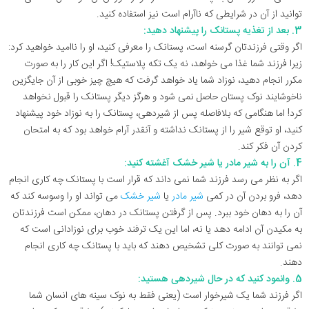
توانید از آن در شرایطی که ناآرام است نیز استفاده کنید.
3. بعد از تغذیه پستانک را پیشنهاد دهید:
اگر وقتی فرزندتان گرسنه است، پستانک را معرفی کنید، او را ناامید خواهید کرد:
زیرا فرزند شما غذا می‌ خواهد، نه یک تکه پلاستیک! اگر این کار را به صورت
مکرر انجام دهید، نوزاد شما یاد خواهد گرفت که هیچ چیز خوبی از آن جایگزین
ناخوشایند نوک پستان حاصل نمی شود و هرگز دیگر پستانک را قبول نخواهد
کرد! اما هنگامی که بلافاصله پس از شیردهی، پستانک را به نوزاد خود پیشنهاد
کنید، او توقع شیر را از پستانک نداشته و آنقدر آرام خواهد بود که به امتحان
کردن آن فکر کند.
4. آن را به شیر مادر یا شیر خشک آغشته کنید:
اگر به نظر می رسد فرزند شما نمی داند که قرار است با پستانک چه کاری انجام
دهد، فرو بردن آن در کمی
شیر مادر
یا
شیر خشک
می تواند او را وسوسه کند که
آن را به دهان خود ببرد. پس از گرفتن پستانک در دهان، ممکن است فرزندتان
به مکیدن آن ادامه دهد یا نه، اما این یک ترفند خوب برای نوزادانی است که
نمی توانند به صورت کلی تشخیص دهند که باید با پستانک چه کاری انجام
دهند.
5. وانمود کنید که در حال شیردهی هستید:
اگر فرزند شما یک شیرخوار است (یعنی فقط به نوک سینه های انسان شما