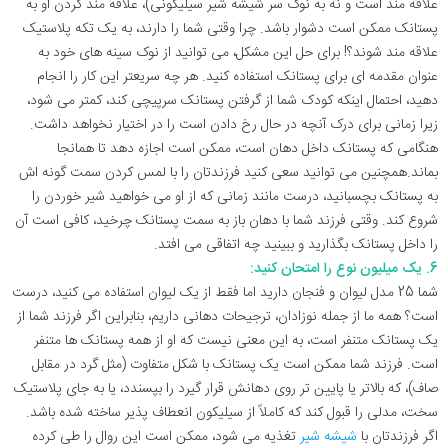
علاقه مند است و نه به نوک سر شیشه شیر سیلیکونی)، علاقه مند کردن او به
پستانک ممکن است دشوار باشد. چرا وقتی شما را دارند، به یک تکه پلاستیک
علاقه مند شوند؟! برای حل این مشکل، می ‌توانید از نوک سینه‌ های خود به
عنوان مقدمه ‌ای برای پستانک استفاده کنید. هر چه سریعتر این کار را انجام
دهید، احتمال اینکه کودک شما از گرفتن پستانک سرپیچی کند، کمتر می شود،
زیرا زمانی برای درک آنچه در حال رخ دادن است را در اختیار نخواهد داشت.
هنگامی که پستانک داخل دهان است، ممکن است اجازه دهد تا همانجا
بماند.همچنین می ‌توانید سعی کنید فرزندتان را با لمس کردن سمت گونه ‌اش
به پستانک بچسبانید، درست مانند زمانی که از او می‌ خواهید شیر خوردن را
شروع کند. وقتی فرزند شما با دهان باز به سمت پستانک چرخید، کافی است آن
را داخل پستانک بگذارید و ببینید چه اتفاقی می افتد.
6. یک میلیون نوع را امتحان کنید:
شما 25 مدل لیوان و فنجان دارید اما فقط از یک لیوان استفاده می کنید، درست
است؟ همه ما از جمله نوزادان، ترجیحات دهانی داریم، بنابراین اگر فرزند شما از
یک پستانک متنفر است، به این معنی نیست که او از همه پستانک ها متنفر
است. فرزند شما ممکن است یک پستانک با شکل متفاوت (مثل گرد در مقابل
صاف)، که بالاتر یا پایین ‌تر روی دهانش قرار گیرد را بپسندد، یا به جای پلاستیک
سخت، مدلی را قبول کند که کاملاً از سیلیکون انعطاف‌ پذیر ساخته شده باشد.
اگر فرزندتان با
شیشه شیر
تغذیه می ‌شود، ممکن است این روال را طی کرده