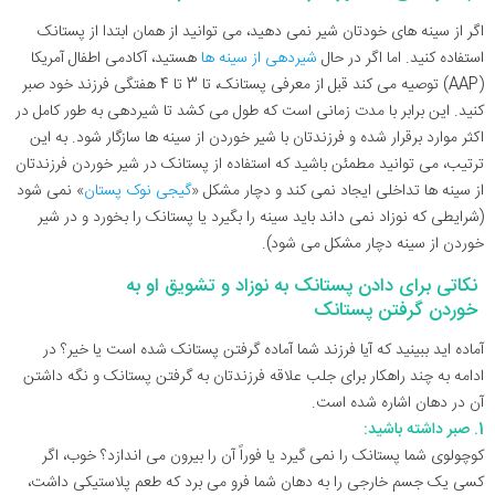
اگر از سینه های خودتان شیر نمی ‌دهید، می‌ توانید از همان ابتدا از پستانک
استفاده کنید. اما اگر در حال
شیردهی از سینه ها
هستید، آکادمی اطفال آمریکا
(AAP) توصیه می کند قبل از معرفی پستانک، تا 3 تا 4 هفتگی فرزند خود صبر
کنید. این برابر با مدت زمانی است که طول می کشد تا شیردهی به طور کامل در
اکثر موارد برقرار شده و فرزندتان با شیر خوردن از سینه ها سازگار شود. به این
ترتیب، می توانید مطمئن باشید که استفاده از پستانک در شیر خوردن فرزندتان
از سینه ها تداخلی ایجاد نمی کند و دچار مشکل «
گیجی نوک پستان
» نمی شود
(شرایطی که نوزاد نمی داند باید سینه را بگیرد یا پستانک را بخورد و در شیر
خوردن از سینه دچار مشکل می شود).
نکاتی برای دادن پستانک به نوزاد و تشویق او به
خوردن گرفتن
پستانک
آماده ‌اید ببینید که آیا فرزند شما آماده گرفتن پستانک شده است یا خیر؟ در
ادامه به چند راهکار برای جلب علاقه فرزندتان به گرفتن پستانک و نگه داشتن
آن در دهان اشاره شده است.
1. صبر داشته باشید:
کوچولوی شما پستانک را نمی گیرد یا فوراً آن را بیرون می اندازد؟ خوب، اگر
کسی یک جسم خارجی را به دهان شما فرو می برد که طعم پلاستیکی داشت،