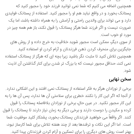
همچنین اضافه می کنیم که شما نمی توانید فرزند خود را مجبور کنید که
پستانک بخورد و در واقع نباید هم او را مجبور کنید. استفاده از پستانک فوایدی
دارد و می تواند برای والدین راحتی و آرامش را به همراه داشته باشد، اما یک
ضرورت نیست و اگر فرزند شما هرگز پستانک را قبول نکند، باز هم همه چیز در
مورد او خوب است.
از سوی دیگر، ممکن است مجبور شوید خلاقیت به خرج داده و از روش ‌های
جایگزین برای منحرف کردن ذهن فرزندتان و آرام کردن او استفاده کنید.
همچنین تلاش کنید تا مثبت نگر باشید زیرا بچه ای که هرگز از پستانک استفاده
نمی کند، حداقل مجبور نیست که با بزرگ تر شدن برای کنار گذاشتن آن اذیت
شود.
سخن نهایی
برخی از نوزادان هرگز به فکر استفاده از پستانک نمی ‌افتند و این اشکالی ندارد.
از آنجا که اگر این کار را نکنند خطری برای سلامتی آن ها ندارد، پس آن ها را به
این کار مجبور نکنید. در عین حال، برخی از نوزادان بلافاصله پستانک را قبول
کرده و مکیدن را دوست دارند و برخی دیگر به زمان نیاز دارند تا پستانک را قبول
کنند. اگر واقعاً می‌ خواهید فرزندتان پستانک بخورد، پشتکار کلید موفقیت شما
است. اما اگر این نکات و ترفندها بعد از چند هفته تلاش برای شما کارساز نبود،
بهتر است روش ‌های دیگری را برای تسکین و آرام کردن فرزندتان پیدا کنید.