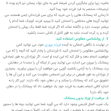
باشید، زیرا برای جایگزین کردن شیشه شیر به جای نوک پستان نیز لازم بوده تا
ترجیحات منحصر به فرد فرزند خود پیدا کنید.
تا زمانی که پستانک ‌هایی را می‌ خرید که برای سن فرزندتان ایمن هستند، می
‌توانید گزینه ‌های مختلفی را امتحان کنید تا ببینید فرزند کوچک شما کدام را
بیشتر دوست دارد و ناگفته نماند که اگر فرزند شما فقط یک روش را امتحان
کرده و رد کرده است، نباید به طور کامل از تلاش دست بکشید.
7. از روانشناسی معکوس استفاده کنید:
در نهایت، با نگاهی اجمالی به آینده
فرزند پروری
خود، می ‌توانید کمی
روانشناسی معکوس را امتحان کنید تا فرزندتان را وادار کنید که آنچه را که می‌
خواهید، انجام دهد و فکر کند که این ایده او است. اگر نوزادتان به طور تصادفی
پستانک را بیرون می اندازد، می ‌توانید پس از اینکه آن را مجددا در دهانش
برد، پستانک را به آرامی بکشید، گویی می‌ خواهید آن را بیرون بیاورید. بسیاری
از نوزادان به طور طبیعی در برابر این احساس مقاومت می کنند و این آن ها را
تشویق می کند که پستانک را بمکند و در دهان خود نگه دارند. این کار را به
اندازه کافی انجام دهید، به فرزند خود یاد خواهید داد که پستانک را در دهان
خود نگه دارد!
8. مراقبت از نوزاد بدون پستانک:
یک ضرب المثل قدیمی وجود دارد که می گوید شما نمی توانید بچه ها را مجبور
به مدفوع، خوردن یا خوابیدن کنید. در حالی که این کاملاً درست است، ما