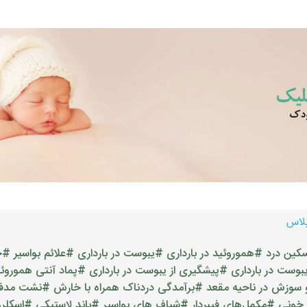
پلاس
کین درد
#هموروئید در بارداری
#یبوست در بارداری
#علائم بواسیر
#ج
بوست در بارداری
#پیشگیری از یبوست در بارداری
#پماد آنتی هموروئی
 سوزش در ناحیه مقعد
#برآمدگی دردناک همراه با خارش
#نشت مدف
خونی
#مکمل‌های فیبردار
#شیاف های بواسیر
#باند لاستیکی
#اسکلرو