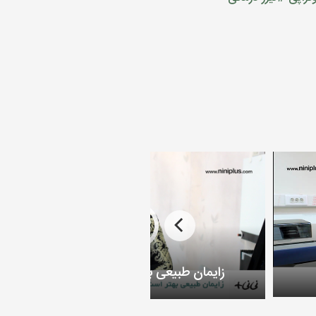
زایمان طبیعی بهتر است یا سزارین؟