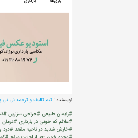
نویسنده :
تیم تالیف و ترجمه نی نی 
#زایمان طبیعی
#جراحی سزارین
#تس
#علائم کم خونی در بارداری
#درمان ی
#خارش شدید در ناحیه مقعد
#درد و
#وجود خون بعد از اجابت مزاج
#کم 