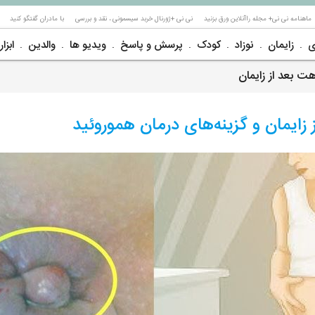
ماهنامه نی نی+ مجله راآنلاین ورق بزنید
نی نی +ژورنال خربد سیسمونی ، نقد و بررسی
با مادران گفتگو کنید
ی
زایمان
نوزاد
کودک
پرسش و پاسخ
ویدیو ها
والدین
ابزار
هت بعد از زایمان
 زایمان و گزینه‌های درمان هموروئید