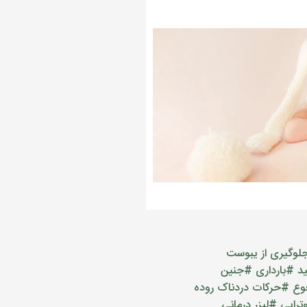
لوگیری از یبوست
د
#بارداری
#جنین
وع
#حرکات دردناک روده
تراپی
#لیزر درمانی