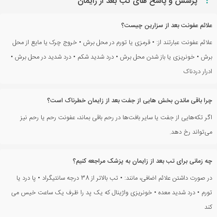
?
پرسش و پاسخ های تب بعد از زایمان
علائم عفونت بعد از سزارین چیست؟
علائم عفونت عبارتند از: • قرمزی یا تورم در محل برش • خروج چرک یا مایع از محل
برش • خونریزی یا باز شدن محل برش • درد شدید شکم • درد شدید در محل برش •
ادرار دردناک
چرا باقی ماندن بخش هایی از جفت بعد از زایمان خطرناک است؟
اگر تکه‌هایی از جفت یا سایر بافت‌ها در رحم باقی بماند، عفونت رحم یا رحم نیز
می‌تواند رخ دهد.
چه زمانی برای تب بعد از زایمان به پزشک مراجعه کنیم؟
در صورت داشتن علائم اضافی، مانند: • تب بالاتر از 38 درجه سانتیگراد • پا درد یا
تورم • درد شدید معده • خونریزی واژینال که یک پد را ظرف یک ساعت خیس می
کند