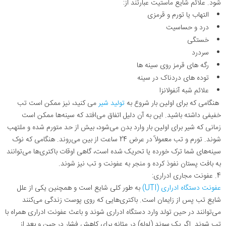
شود. علائم شایع ماستیت عبارتند از:
التهاب یا تورم و قرمزی
درد و حساسیت
خستگی
سردرد
رگه های قرمز روی سینه ها
توده های دردناک در سینه
علائم شبه آنفولانزا
هنگامی که برای اولین بار شروع به
تولید شیر
می کنید، نیز ممکن است تب
خفیفی داشته باشید. این به آن دلیل اتفاق می‌افتد که سینه‌ها ممکن است
زمانی که شیر برای اولین بار وارد بدن می‌شود، بیش از حد متورم شده و ملتهب
شوند. تورم و تب معمولاً در عرض 24 ساعت از بین می‌روند. هنگامی که نوک
سینه‌های شما ترک خورده یا تحریک شده است، گاهی اوقات باکتری‌ها می‌توانند
به بافت پستان نفوذ کرده و منجر به عفونت و تب نیز شوند.
4. عفونت مجاری ادراری:
عفونت دستگاه ادراری (UTI)
به طور کلی شایع است و همچنین یکی از علل
شایع تب پس از زایمان است. باکتری‌هایی که روی پوست زندگی می‌کنند
می‌توانند در حین تولد وارد دستگاه ادراری شوند و باعث عفونت ادراری همراه با
تب شوند. اگر یک سوند (لوله) در مثانه برای کاهش فشار در حین و بعد از