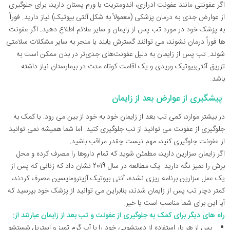
اگر عفونتی مانند عفونت ادراری، اندومتریت یا ورم پستان دارید، برای جلوگیری
از عوارض جدی به درمان پزشکی (معمولاً به شکل آنتی بیوتیک) نیاز دارید. فوراً
به پزشک خود در مورد تب پس از زایمان و سایر علائم اطلاع دهید. اگر عفونت
ها فوراً درمان نشوند، می توانند گسترش یابند یا منجر به سایر مشکلات سلامتی
شوند. تب پس از زایمان به دلیل عفونت‌های جدی‌تر در بدن ممکن است به
تزریق آنتی‌بیوتیک وریدی و یک اقامت کوتاه مدت در بیمارستان نیاز داشته
باشد.
پیشگیری از عوارض بعد از زایمان
در بیشتر موارد، کمی تب بعد از زایمان خود به خود از بین می رود. با کمک به
جلوگیری از عفونت می توانید از تب جلوگیری کنید. اما شما همیشه نمی توانید
از عفونت جلوگیری کنید، مهم نیست چقدر مراقب باشید.
اگر زایمان سزارین دارید، مطمئن شوید که تمام داروها را مصرف کرده و محل
برش را تمیز نگه دارید. یک مطالعه در سال 2019 نشان داد که زنانی که پس از
یک عمل سزارین برنامه ریزی نشده، آنتی بیوتیک آزیترومایسین مصرف کردند،
کمتر دچار تب پس از زایمان شدند، بنابراین می توانید از پزشک خود بپرسید که
آیا این برای شما مناسب است یا خیر.
راه های دیگر برای کمک به جلوگیری از عفونت و تب بعد از زایمان عبارتند از:
پس از هر بار استفاده از دستشویی خود را با آب گرم تمیز و استریل شستشو