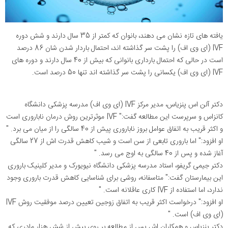
یافته های تازه نشان می دهند، بانوان که کمتر از 35 سال دارند و شش دوره
IVF (ای وی اف) را پشت سر گذاشته اند، احتمال باردار شدن شان 86 درصد
است در حالی که احتمال بارداری بانوانی که بیش از 40 سال دارند و دوره های
IVF (ای وی اف) یکسانی را پشت سر گذاشته اند تنها 50 درصد است.
دکتر آلن اس پنزیاس، مدیر مرکز IVF (ای وی اف) مدرسه پزشکی دانشگاه
کانزاس و سرپرست این مطالعه گفت:" IVF موثرترین روش درمان ناباروری است
و اکثر قریب به اتفاق عوامل بروز ناباروری پیش از 40 سالگی را از میان می برد. "
او افزود:" اما باروری تابعی از سن است و شیب کاهش قدرت اش از 27 سالگی
آغاز شده و پس از 40 سالگی به اوج می رسد. "
دکتر جیمی گریفو، استاد مدرسه پزشکی دانشگاه نیویورک و مدیر کلینیک باروری
این بیمارستان گفت:" متاسفانه، روشی برای شناسایی کاهش قدرت باروری وجود
ندارد، اما استفاده از IVF کاری عاقلانه است. "
او افزود:" درخواست اکثر قریب به اتفاق زوجین تعیین درصد موفقیت روش IVF
(ای وی اف) است. "
دکتر پنزیاس و همکاران اش پس از مطالعه بر روی بیش از شش هزار مادری که