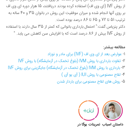
از روش IVF (ای وی اف) استفاده کرده بودند دریافتند، 15 هزار دوره ای وی اف
بر روی آنها انجام شده و میزان موفقیت این روش در بانوان 35 و 40 ساله به
ترتیب 51 تا 72 و 65 تا 86 درصد بوده است.
دکتر پنزیاس گفت:" احتمال بارداری بانوانی که کمتر از 35 سال دارند با استفاده
از روش IVF بیش از 86 درصد است که با افزایش سن کاهش می یابد. "
مطالعه بیشتر:
1-
عوارض بعد از ای وی اف (IVF) برای مادر و نوزاد
2-
تفاوت بارداری با روش IVM (بلوغ تخمک در آزمایشگاه) با روش IVF
3-
بارداری با روش IVM (بلوغ تخمک در آزمایشگاه) جایگزینی برای روش IVF
4-
لقاح مصنوعی با روش IUI ( آی یو آی )
5-
روش های لقاح مصنوعی برای باردار شدن