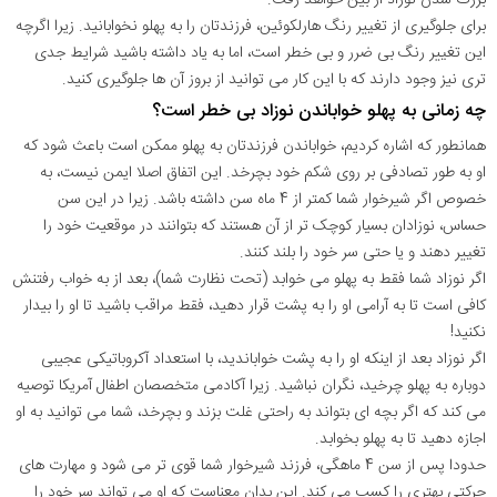
برای جلوگیری از تغییر رنگ هارلکوئین، فرزندتان را به پهلو نخوابانید. زیرا اگرچه
این تغییر رنگ بی ضرر و بی خطر است، اما به یاد داشته باشید شرایط جدی
تری نیز وجود دارند که با این کار می توانید از بروز آن ها جلوگیری کنید.
چه زمانی به پهلو خواباندن نوزاد بی خطر است؟
همانطور که اشاره کردیم، خواباندن فرزندتان به پهلو ممکن است باعث شود که
او به طور تصادفی بر روی شکم خود بچرخد. این اتفاق اصلا ایمن نیست، به
خصوص اگر شیرخوار شما کمتر از 4 ماه سن داشته باشد. زیرا در این سن
حساس، نوزادان بسیار کوچک تر از آن هستند که بتوانند در موقعیت خود را
تغییر دهند و یا حتی سر خود را بلند کنند.
اگر نوزاد شما فقط به پهلو می خوابد (تحت نظارت شما)، بعد از به خواب رفتنش
کافی است تا به آرامی او را به پشت قرار دهید، فقط مراقب باشید تا او را بیدار
نکنید!
اگر نوزاد بعد از اینکه او را به پشت خواباندید، با استعداد آکروباتیکی عجیبی
دوباره به پهلو چرخید، نگران نباشید. زیرا آکادمی متخصصان اطفال آمریکا توصیه
می کند که اگر بچه ای بتواند به راحتی غلت بزند و بچرخد، شما می توانید به او
اجازه دهید تا به پهلو بخوابد.
حدودا پس از سن 4 ماهگی، فرزند شیرخوار شما قوی تر می شود و مهارت های
حرکتی بهتری را کسب می کند. این بدان معناست که او می تواند سر خود را