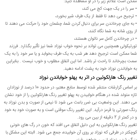
ممکن است علائم زیر را در او مشاهده کنید:
• سر را در یک جهت کج می کند،
• ترجیح می دهد تا فقط از یک طرف شیر بخورد،
• به جای چرخاندن سر برای دنبال کردن شما، چشمان خود را حرکت می دهند تا
از روی شانه به شما نگاه کنند،
• در چرخاندن کامل سر ناتوان هستند،
تورتیکولی همچنین می تواند بر نحوه خواب نوزاد شما نیز تأثیر بگذارد. فرزند
شما ممکن است ترجیح دهد هر شب به یک طرف بخوابد و یا سر خود را به یک
سمت بچرخاند تا راحت تر باشد. اما این اتفاق مطلوب و خوب نیست . بنابراین
به خواباندن نوزاد خود به پشت ادامه دهید.
تغییر رنگ هارلکوئین در اثر به پهلو خواباندن نوزاد
بر اساس گزارشات منتشر شده توسط منابع معتبر، در حدود 10 درصد از نوزادان
تازه متولد شده در هنگام خوابیدن به پهلو تغییر رنگ هارلکوئین را از خود نشان
می دهند. این وضعیت بی ضرر باعث می شود تا نیمی از صورت و بدن نوزاد به
رنگ صورتی یا قرمز درآید. این تغییر رنگ موقتی است و به صورت خود به خود
و در کمتر از 2 دقیقه از بین می رود.
تغییر رنگ هارلکوئین به این دلیل اتفاق می افتد که خون در رگ های خونی
کوچکتر در طرفی که نوزاد بر روی آن خوابیده، جمع می شود. البته این مشکل با
بزرگ شدن نوزاد از بین خواهد رفت.