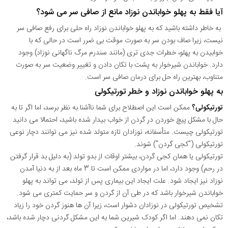
آیا فقط به پهلو خواباندن نوزاد مانع از صافی سر می شود؟
به خاطر داشته باشید که به پهلو خواباندن نوزاد راه حلی برای رفع صافی سر
نیست، زیرا صاف بودن سر به صورت موقت بی ضرر است در حالی که با
خوابیدن به پهلو، خطرات جدی تری (مانند سندرم مرگ ناگهانی نوزاد) وجود
دارد. خواباندن شیرخوار به پشت با تکان دادن و تغییر وضعیت سر به صورت
متناوب، بهترین راه حل برای درمان صافی سر است.
به پهلو خواباندن نوزاد و خطر تورتیکولی
تورتیکولی؟
ممکن است این اصطلاح برای شما ناآشنا به نظر برسد، اما اگر تا به
حال با مشکل پیچ خوردن در گردن از خواب بیدار شده باشید، احتمالا می دانید
تورتیکولی چیست. متأسفانه، نوزادان تازه متولد شده نیز می توانند دچار نوعی
تورتیکولی ("کجی گردن") شوند.
تورتیکولی یا همان کجی گردن، بیشتر اوقات از بدو تولد (به دلیل بد قرار گرفتن
در رحم) وجود دارد، اما در مواردی ممکن است تا 3 ماه بعد از به دنیا آمدن
نوزاد نیز ایجاد شود. علت ایجاد این بیماری پس از تولد، می تواند به پهلو
خواباندن شیرخوار باشد که در طی آن از گردن و سر حمایت کمتری می شود.
تشخیص تورتیکولی در نوزادان دشوار است، زیرا آن ها هنوز گردن خود را زیاد
تکان نمی دهند. اما اگر کودک شیرین شما به این مشکل گردنی دچار شده باشد،