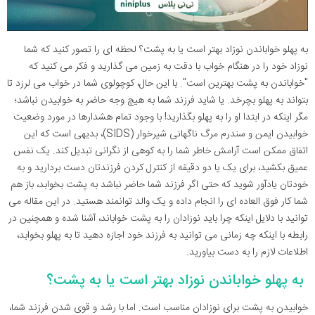
به پهلو خواباندن نوزاد بهتر است یا به پشت؟ لحظه ای را تصور کنید که شما
نوزاد خود را در هنگام خواب با دقت به زمین می گذارید و فکر می کنید که
"خواباندن به پشت بهترین است". با این حال، کوچولوی شما در خواب می لرزد تا
بتواند به پهلو بچرخد. یا شاید فرزند شما به هیچ وجه حاضر به خوابیدن نباشد؛
مگر اینکه در ابتدا او را به پهلو بگذارید! با وجود تمام هشدارها در مورد وضعیت
خوابیدن ایمن و سندرم مرگ ناگهانی شیرخوار (SIDS)، بدیهی است که این
اتفاق ممکن است آرامش خاطر شما را به کوهی از نگرانی تبدیل کند. یک نفس
عمیق بکشید، برای یک یا دو دقیقه از کنترل کردن فرزندتان دست بردارید و به
خودتان یادآور شوید که حتی اگر فرزند شما حاضر نباشد به پشت بخوابد، باز هم
شما کار فوق العاده ای را انجام داده و یک والد توانمند هستید. در این مقاله می
توانید با دلایل اینکه چرا باید نوزادان را به پشت خواباند، آشنا شده و همچنین در
رابطه با اینکه چه زمانی می توانید به فرزند خود اجازه دهید تا به پهلو بخوابد،
اطلاعات لازم را به دست بیاورید.
به پهلو خواباندن نوزاد بهتر است یا به پشت؟
خوابیدن به پشت برای نوزادان مناسب است. اما با رشد و قوی شدن فرزند شما،