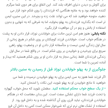
برای کاوش و دیدن دنیای اطراف بلند کند. این اتفاق برای هر دوی شما سرگرم
کننده خواهد بود و به علاوه هنگامی که فرزندتان را روی شکم خود قرار می
دهید، متوجه خواهید شد که می تواند غلت زده و بچرخد. در این سنین، ایمن
تر است که بگذارید فرزندتان به پهلو بخوابد، اما به شرطی که به تنهایی و بدون
استفاده از بالش و پتو در آن موقعیت قرار بگیرد.
نکته پایانی:
هنوز هم امن ترین حالت برای خواباندن نوزاد، قرار دادن او به پشت
در هنگام خواب است. خواباندن فرزند کوچکتان بر روی شکم در هیچ زمانی از
سال اول زندگی ایمن نیست و متأسفانه قرار دادن او در وضعیت پهلو، راهی
سریع برای چرخیدن و خوابیدن بر روی شکم است. در واقع شما در سال اول
زندگی فرزندتان فقط زمانی مجاز به قرار دادن او بر روی شکم هستید که بیدار و
آماده تمرین با شما است.
جلوگیری از به پهلو خواباندن نوزاد قبل از رسیدن به سنین بالاتر
اگر فرزند شما هنوز به سن ایمن برای به پهلو خوابیدن نرسیده و شما می
خواهید تا مانع خوابیدن او به پهلو شوید، این نکات را امتحان کنید:
• از یک سطح خواب محکم استفاده کنید.
مطمئن شوید که محل خواب، گهواره
یا تخت فرزند شما دارای تشکی سفت است. این بدان معناست که در هنگام
خواباندن فرزندتان، نباید اثری روی آن گذاشته شده و به داخل فرو رود. از
استفاده از تشک های نرم تری که شیرخوار ممکن است کمی به داخل آن فرو