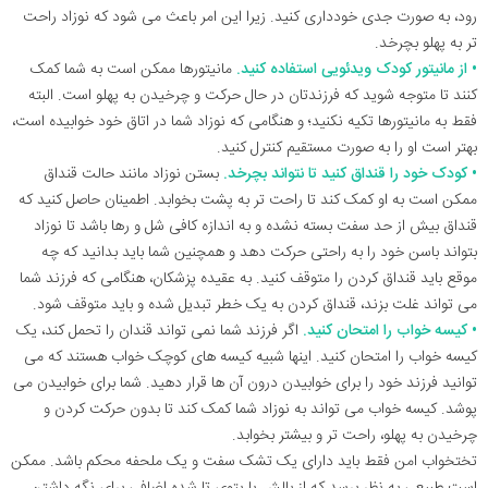
رود، به صورت جدی خودداری کنید. زیرا این امر باعث می شود که نوزاد راحت
تر به پهلو بچرخد.
• از مانیتور کودک ویدئویی استفاده کنید.
مانیتورها ممکن است به شما کمک
کنند تا متوجه شوید که فرزندتان در حال حرکت و چرخیدن به پهلو است. البته
فقط به مانیتورها تکیه نکنید؛ و هنگامی که نوزاد شما در اتاق خود خوابیده است،
بهتر است او را به صورت مستقیم کنترل کنید.
• کودک خود را قنداق کنید تا نتواند بچرخد.
بستن نوزاد مانند حالت قنداق
ممکن است به او کمک کند تا راحت تر به پشت بخوابد. اطمینان حاصل کنید که
قنداق بیش از حد سفت بسته نشده و به اندازه کافی شل و رها باشد تا نوزاد
بتواند باسن خود را به راحتی حرکت دهد و همچنین شما باید بدانید که چه
موقع باید قنداق کردن را متوقف کنید. به عقیده پزشکان، هنگامی که فرزند شما
می تواند غلت بزند، قنداق کردن به یک خطر تبدیل شده و باید متوقف شود.
• کیسه خواب را امتحان کنید.
اگر فرزند شما نمی تواند قندان را تحمل کند، یک
کیسه خواب را امتحان کنید. اینها شبیه کیسه های کوچک خواب هستند که می
توانید فرزند خود را برای خوابیدن درون آن ها قرار دهید. شما برای خوابیدن می
پوشد. کیسه خواب می تواند به نوزاد شما کمک کند تا بدون حرکت کردن و
چرخیدن به پهلو، راحت تر و بیشتر بخوابد.
تختخواب امن فقط باید دارای یک تشک سفت و یک ملحفه محکم باشد. ممکن
است طبیعی به نظر برسد که از بالش یا پتوی تا شده اضافی برای نگه داشتن