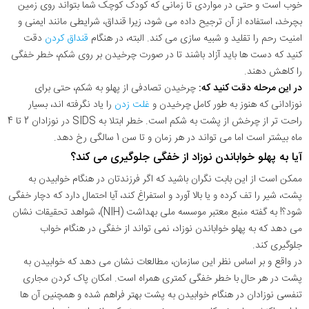
خوب است و حتی در مواردی تا زمانی که کودک کوچک شما بتواند روی زمین
بچرخد، استفاده از آن ترجیح داده می شود، زیرا قنداق، شرایطی مانند ایمنی و
امنیت رحم را تقلید و شبیه سازی می کند. البته، در هنگام
قنداق کردن
دقت
کنید که دست ها باید آزاد باشند تا در صورت چرخیدن بر روی شکم، خطر خفگی
را کاهش دهند.
در این مرحله دقت کنید که:
چرخیدن تصادفی از پهلو به شکم، حتی برای
نوزادانی که هنوز به طور کامل چرخیدن و
غلت زدن
را یاد نگرفته اند، بسیار
راحت تر از چرخش از پشت به شکم است. خطر ابتلا به SIDS در نوزادان 2 تا 4
ماه بیشتر است اما می تواند در هر زمان و تا سن 1 سالگی رخ دهد.
آیا به پهلو خواباندن نوزاد از خفگی جلوگیری می کند؟
ممکن است از این بابت نگران باشید که اگر فرزندتان در هنگام خوابیدن به
پشت، شیر را تف کرده و یا بالا آورد و استفراغ کند، آیا احتمال دارد که دچار خفگی
شود؟! به گفته منبع معتبر موسسه ملی بهداشت (NIH)، شواهد تحقیقات نشان
می دهد که به پهلو خواباندن نوزاد، نمی تواند از خفگی در هنگام خواب
جلوگیری کند.
در واقع و بر اساس نظر این سازمان، مطالعات نشان می دهد که خوابیدن به
پشت در هر حال با خطر خفگی کمتری همراه است. امکان پاک کردن مجاری
تنفسی نوزادان در هنگام خوابیدن به پشت بهتر فراهم شده و همچنین آن ها