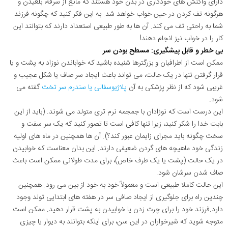
دارای واکنش های خودکاری در بدن خود هستند که مانع از سرفه، بلعیدن و
هرگونه تف کردن در حین خواب خواهد شد. به این فکر کنید که چگونه فرزند
شما به راحتی تف می کند. آن ها به طور طبیعی استعداد دارند که بتوانند این
کار را در خواب نیز انجام دهند!
بی خطر و قابل پیشگیری: مسطح بودن سر
ممکن است از اطرافیان و بزرگترها شنیده باشید که خواباندن نوزاد به پشت و یا
قرار گرفتن تنها در یک حالت، می تواند باعث ایجاد سر صاف یا شکل عجیب و
غریبی شود که از نظر پزشکی به آن
پلاژیوسفالی یا سندرم سر تخت
گفته می
شود.
این درست است که نوزادان با جمجمه نرم تری متولد می شوند. (باید از این
بابت خدا را شکر کنید، زیرا تنها کافی است تا تصور کنید که یک سر سفت و
سخت چگونه باید مجرای زایمان عبور کند؟). آن ها همچنین در ماه های اولیه
زندگی خود ماهیچه های گردن ضعیفی دارند. این بدان معناست که خوابیدن
در یک حالت (پشت یا یک طرف خاص)، برای مدت طولانی ممکن است باعث
صاف شدن سرشان شود.
این حالت کاملا طبیعی است و معمولاً خود به خود از بین می رود. همچنین
چندین راه برای جلوگیری از ایجاد صافی سر در هفته های ابتدایی تولد وجود
دارد.فرزند خود را برای چرت زدن یا خوابیدن به پشت قرار دهید. ممکن است
متوجه شوید که شیرخواران در این سن، برای اینکه بتوانند به دیوار یا چیزی