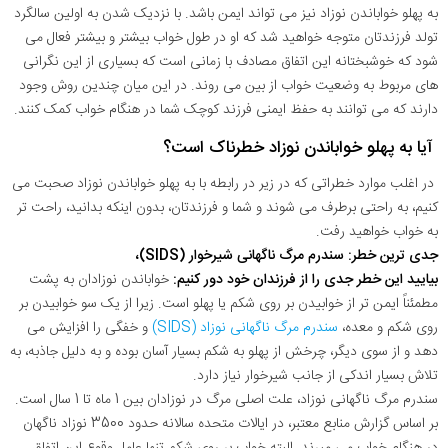
به پهلو خواباندن نوزاد نیز می تواند ایمن باشد. با نزدیک شدن به اولین سالگرد
تولد فرزندتان متوجه خواهید شد که او در طول خواب بیشتر و بیشتر فعال می
شود که خوشبختانه این اتفاق مصادف با زمانی است که بسیاری از این نگرانی
های مربوط به وضعیت خواب از بین می روند. در این میان چندین روش وجود
دارند که می توانند به حفظ ایمنی فرزند کوچک شما در هنگام خواب کمک کنند.
آیا به پهلو خواباندن نوزاد خطرناک است؟
در اغلب موارد خطراتی که در زیر در رابطه با به پهلو خواباندن نوزاد صحبت می
کنیم، به راحتی برطرف می شوند و شما و فرزندتان، بدون اینکه بدانید، راحت تر
به خواب خواهید رفت.
جدی ترین خطر: سندرم مرگ ناگهانی شیرخوار (SIDS)،
بیایید این خطر جدی را از فرزندان خود دور کنیم:
خواباندن نوزادان به پشت
مطمئناً ایمن تر از خوابیدن بر روی شکم یا پهلو است. زیرا از یک سو خوابیدن بر
روی شکم و معده،
سندرم مرگ ناگهانی نوزاد (SIDS)
و خفگی را افزایش می
دهد و از سوی دیگر، چرخش از پهلو به شکم بسیار آسان بوده و به دلیل جاذبه، به
تلاش بسیار اندکی از جانب شیرخوار نیاز دارد.
سندرم مرگ ناگهانی نوزاد، علت اصلی مرگ در نوزادان بین 1 ماه تا 1 سال است.
بر اساس گزارش منابع معتبر، در ایالات متحده سالانه حدود 3500 نوزاد ناگهان
در هنگام خواب می میرند. البته خواب بر روی شکم تنها عامل وقوع این اتفاق