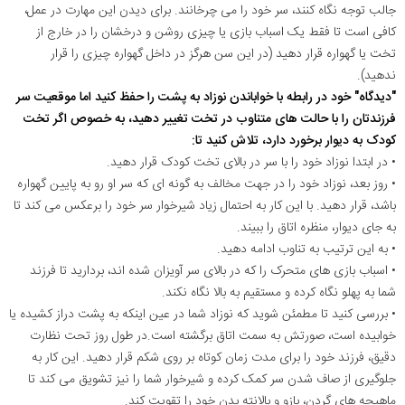
جالب توجه نگاه کنند، سر خود را می چرخانند. برای دیدن این مهارت در عمل،
کافی است تا فقط یک اسباب بازی یا چیزی روشن و درخشان را در خارج از
تخت یا گهواره قرار دهید (در این سن هرگز در داخل گهواره چیزی را قرار
ندهید).
"دیدگاه" خود در رابطه با خواباندن نوزاد به پشت را حفظ کنید اما موقعیت سر
فرزندتان را با حالت های متناوب در تخت تغییر دهید، به خصوص اگر تخت
کودک به دیوار برخورد دارد، تلاش کنید تا:
• در ابتدا نوزاد خود را با سر در بالای تخت کودک قرار دهید.
• روز بعد، نوزاد خود را در جهت مخالف به گونه ای که سر او رو به پایین گهواره
باشد، قرار دهید. با این کار به احتمال زیاد شیرخوار سر خود را برعکس می کند تا
به جای دیوار، منظره اتاق را ببیند.
• به این ترتیب به تناوب ادامه دهید.
• اسباب بازی های متحرک را که در بالای سر آویزان شده اند، بردارید تا فرزند
شما به پهلو نگاه کرده و مستقیم به بالا نگاه نکند.
• بررسی کنید تا مطمئن شوید که نوزاد شما در عین اینکه به پشت دراز کشیده یا
خوابیده است، صورتش به سمت اتاق برگشته است.در طول روز تحت نظارت
دقیق، فرزند خود را برای مدت زمان کوتاه بر روی شکم قرار دهید. این کار به
جلوگیری از صاف شدن سر کمک کرده و شیرخوار شما را نیز تشویق می کند تا
ماهیچه های گردن، بازو و بالانته بدن خود را تقویت کند.