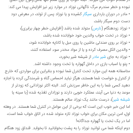
نبوده و خطر سندرم مرگ ناگهانی نوزاد در موارد زیر نیز افزایش پیدا می کند:
• مادر در دوران بارداری
سیگار
کشیده و یا نوزاد پس از تولد، در معرض دود
دست دوم سیگار باشد،
• نوزاد زودهنگام (
نارس
) متولد شده باشد (افزایش خطر چهار برابری)،
• نوزاد در تخت خواب والدین خود خوابانده شده باشد،
• نوزاد بر روی صندلی ماشین یا روی مبل یا کاناپه خوابانده شود،
• والدین الکل مصرف کرده و یا از مواد مخدر سوء استفاده کنند،
• نوزاد به جای
شیر مادر
از شیشه شیر بخورد،
• پتو یا اسباب بازی در داخل گهواره یا تخت وجود داشته اشد.
متاسفانه همه این موارد تحت کنترل شما نبوده و بنابراین برای مواردی که خارج
از کنترل و خواست شما هستند، هرگز نباید احساس گناه و شرمندگی کرده یا اجازه
دهید کسی شما را به این خاطر سرزنش کند. البته اکثر نوزادانی که زودتر از
موعد به دنیا می آیند، عملکرد خوبی دارند و نوزادان تغذیه شده (با سینه یا
شیشه شیر
)، درست مانند یک نوزاد سالم هستند.
اما این خبر خوب این است که برخی از این عوامل در کنترل شما هستند. در وهله
اول، امن ترین مکان برای خواب نوزاد تازه متولد شده در اتاق خواب شما است،
اما در یک تخت یا گهواره جداگانه!
دوم اینکه شما می توانید نوزاد را به پشت بخوابانید تا بخوابد. قنداق زود هنگام