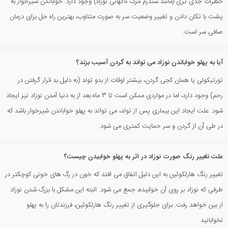
خطرات جدی تری (مانند سندرم مرگ ناگهانی نوزاد) وجود دارد. خواباندن شیرخوار به
پشت با تکان دادن و تغییر وضعیت سر به صورت متناوب، بهترین راه حل برای درمان
صافی سر است.
آیا به پهلو خواباندن نوزاد می تواند به گردن آسیب بزند؟
تورتیکولی یا همان کجی گردن، بیشتر اوقات از بدو تولد (به دلیل بد قرار گرفتن در
رحم) وجود دارد، اما در مواردی ممکن است تا 3 ماه بعد از به دنیا آمدن نوزاد نیز ایجاد
شود. علت ایجاد این بیماری پس از تولد، می تواند به پهلو خواباندن شیرخوار باشد که
در طی آن از گردن و سر حمایت کمتری می شود.
علت تغییر رنگ صورت نوزاد در اثر به پهلو خوابیدن چیست؟
تغییر رنگ هارلکوئین به این دلیل اتفاق می افتد که خون در رگ های خونی کوچکتر در
طرفی که نوزاد بر روی آن خوابیده، جمع می شود. البته این مشکل با بزرگ شدن نوزاد
از بین خواهد رفت. برای جلوگیری از تغییر رنگ هارلکوئین، فرزندتان را به پهلو
نخوابانید