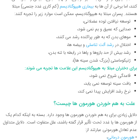
کنند، اما برخی از آن ها به
بیماری هیپوگنادیسم
(کم کاری غدد جنسی) مبتلا
هستند. پسران مبتلا به هیپوگنادیسم، ممکن است موارد زیر را تجربه کنند:
توسعه نیافتن توده عضلانی،
صدایی که عمیق و بم نمی شود،
موهای بدن که به طور پراکنده رشد می کنند،
اختلال در
رشد آلت تناسلی
و بیضه ها،
رشد بیش از حد بازوها و پاها در رابطه با تنه بدن،
ژنیکوماستی (بزرگ شدن سینه ها)،
برای دختران مبتلا به هیپوگنادیسم این علامت ها تجربه می شوند:
قاعدگی شروع نمی شود،
بافت سینه توسعه نمی یابد،
نرخ رشد افزایش پیدا نمی کند،
علت به هم خوردن هورمون ها چیست؟
دلایل زیادی برای به هم خوردن هورمون ها وجود دارد. بسته به اینکه کدام یک
از هورمون ها یا غدد تحت تأثیر قرار گفته باشند، علل متفاوت است. دلایل متداول
عدم تعادل هورمونی عبارتند از:
•
هورمون درمانی
،