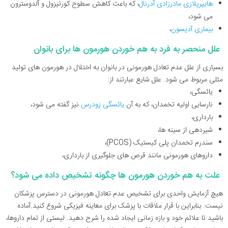
هایپرپلازی مادرزادی آدرنال
، که باعث کاهش سطوح کورتیزول و آلدوسترون
می شود،
بیماری آدیسون
،
علل منحصر به فرد به هم خوردن هورمون ها برای بانوان
بسیاری از علل عدم تعادل هورمونی در بانوان به اختلال در هورمون های تولید
مثلی مربوط می شود. علل شایع عبارتند از:
یائسگی،
نارسایی اولیه تخمدان، که به آن
یائسگی زودرس
نیز گفته می شود،
بارداری،
شیردهی از سینه ها،
سندرم تخمدان پلی کیستیک (PCOS)،
داروهای هورمونی مانند قرص های جلوگیری از بارداری،
علت به هم خوردن هورمون ها چگونه تشخیص داده می شود؟
هیچ آزمایش واحدی برای تشخیص عدم تعادل هورمونی در دسترس پزشکان
نیست. بنابراین با قرار ملاقات با پزشک برای معاینه فیزیکی شروع کنید.آماده
باشید تا علائم خود و بازه زمانی ایجاد شده را شرح دهید. لیستی از تمام داروها،