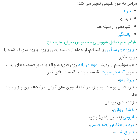
مراحل به طور طبیعی تغییر می کند:
بلوغ
،
بارداری،
شیردهی از سینه ها،
یائسگی
،
علائم عدم تعادل هورمونی مخصوص بانوان عبارتند از:
•
پریودهای سنگین
یا نامنظم، از جمله از دست رفتن پریود، پریود متوقف شده یا
پریود مکرر،
• هیرسوتیسم یا رویش
موهای زائد
روی صورت، چانه یا سایر قسمت های بدن،
• ظهور
آکنه در صورت
، قفسه سینه یا قسمت بالای کمر،
•
ریزش مو
،
• تیره شدن پوست، به ویژه در امتداد چین های گردن، در کشاله ران و زیر سینه
ها،
• زائده های پوستی،
•
خشکی واژن
،
•
آتروفی
(تحلیل رفتن) واژن،
•
درد در هنگام رابطه جنسی
،
•
تعریق شبانه
،
• سردرد،