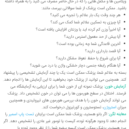
ویتامین ها و مکمل هایی را که در حال حاضر مصرف می کنید را به همراه داشته
باشید. ممکن است پزشک از شما سوالاتی بپرسد، مانند:
هر چند وقت یک بار علائم را تجربه می کنید؟
آیا چیزی به تسکین علائم شما کمک می کند؟
آیا اخیراً وزن کم کرده اید یا وزنتان افزایش یافته است؟
آیا بیش از حد معمول استرس دارید؟
آخرین قاعدگی شما چه زمانی بوده است؟
آیا قصد بارداری دارید؟
آیا برای شروع یا حفظ نعوظ مشکل دارید؟
آیا هنگام رابطه جنسی دچار خشکی واژن یا درد می شوید؟
بسته به علائم شما، پزشک ممکن است یک یا چند آزمایش تشخیصی را پیشنهاد
کند. همچنین می توانید از پزشک خود بخواهید تا این آزمایش ها را انجام دهد.
آزمایش خون:
پزشک نمونه ای از خون شما را برای ارزیابی به آزمایشگاه می
فرستد. اختلال در سطح هورمون ها را می توان در خون تشخیص داد. پزشک
می تواند آزمایش خون را با هدف بررسی هورمون های تیروئیدی و همچنین
میزان
استروژن
، تستوسترون و کورتیزول درخواست کند.
معاینه لگن:
اگر بانو هستید، پزشک شما ممکن است برایتان
تست پاپ اسمیر
را
انجام دهد تا وجود هرگونه توده، کیست یا تومور غیر عادی را تشخیص دهد. اگر
مرد هستید، پزشک ممکن است کیسه بیضه شما را از نظر وجود توده یا