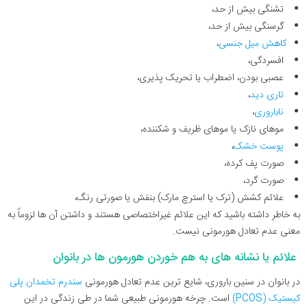
تشنگی بیش از حد،
گرسنگی بیش از حد،
کاهش میل جنسی
،
افسردگی،
عصبی بودن، اضطراب یا تحریک پذیری،
تاری دید
،
ناباروری
،
موهای نازک یا موهای ظریف و شکننده،
پوست خشک
،
صورت پف کرده،
صورت گرد،
علائم کشش (ترک یا استرچ مارک) بنفش یا صورتی رنگ،
به خاطر داشته باشید که این علائم غیراختصاصی هستند و داشتن آن ها لزوماً به
معنی عدم تعادل هورمونی نیست.
علائم یا نشانه های به هم خوردن هورمون ها در بانوان
در بانوان در سنین باروری، شایع ترین عدم تعادل هورمونی
سندرم تخمدان پلی
کیستیک (PCOS)
است. چرخه هورمونی طبیعی شما در طی زندگی در این