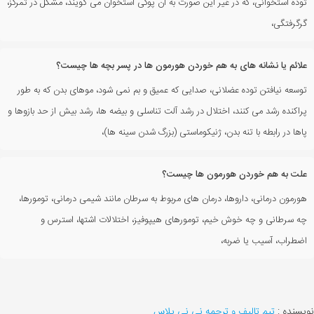
توده استخوانی، که در غیر این صورت به آن پوکی استخوان می گویند، مشکل در تمرکز،
گرگرفتگی،
علائم یا نشانه های به هم خوردن هورمون ها در پسر بچه ها چیست؟
توسعه نیافتن توده عضلانی، صدایی که عمیق و بم نمی شود، موهای بدن که به طور
پراکنده رشد می کنند، اختلال در رشد آلت تناسلی و بیضه ها، رشد بیش از حد بازوها و
پاها در رابطه با تنه بدن، ژنیکوماستی (بزرگ شدن سینه ها)،
علت به هم خوردن هورمون ها چیست؟
هورمون درمانی، داروها، درمان های مربوط به سرطان مانند شیمی درمانی، تومورها،
چه سرطانی و چه خوش خیم، تومورهای هیپوفیز، اختلالات اشتها، استرس و
اضطراب، آسیب یا ضربه،
نویسنده :
تیم تالیف و ترجمه نی نی پلاس