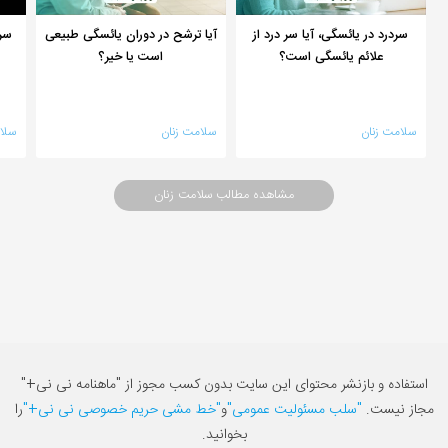
سردرد در یائسگی، آیا سر درد از
آیا ترشح در دوران یائسگی طبیعی
سر
علائم یائسگی است؟
است یا خیر؟
سلامت زنان
سلامت زنان
سلا
مشاهده مطالب سلامت زنان
استفاده و بازنشر محتوای این سایت بدون کسب مجوز از "ماهنامه نی نی+"
مجاز نیست.
"سلب مسئولیت عمومی"
و
"خط مشی حریم خصوصی نی نی+"
را
بخوانید.