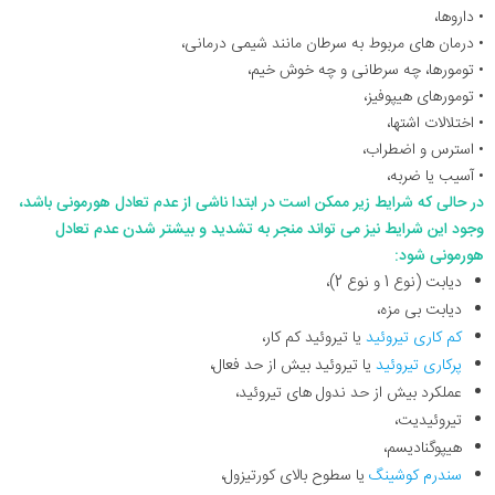
• داروها،
• درمان های مربوط به سرطان مانند شیمی درمانی،
• تومورها، چه سرطانی و چه خوش خیم،
• تومورهای هیپوفیز،
• اختلالات اشتها،
• استرس و اضطراب،
• آسیب یا ضربه،
در حالی که شرایط زیر ممکن است در ابتدا ناشی از عدم تعادل هورمونی باشد،
وجود این شرایط نیز می تواند منجر به تشدید و بیشتر شدن عدم تعادل
هورمونی شود:
دیابت (نوع 1 و نوع 2)،
دیابت بی مزه،
کم کاری تیروئید
یا تیروئید کم کار،
پرکاری تیروئید
یا تیروئید بیش از حد فعال،
عملکرد بیش از حد ندول های تیروئید،
تیروئیدیت،
هیپوگنادیسم،
سندرم کوشینگ
یا سطوح بالای کورتیزول،